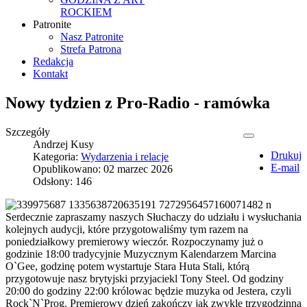
ROCKIEM
Patronite
Nasz Patronite
Strefa Patrona
Redakcja
Kontakt
Nowy tydzien z Pro-Radio - ramówka
Szczegóły
Andrzej Kusy
Drukuj
Kategoria:
Wydarzenia i relacje
E-mail
Opublikowano: 02 marzec 2026
Odsłony: 146
Serdecznie zapraszamy naszych Słuchaczy do udziału i wysłuchania
kolejnych audycji, które przygotowaliśmy tym razem na
poniedziałkowy premierowy wieczór. Rozpoczynamy już o
godzinie 18:00 tradycyjnie Muzycznym Kalendarzem Marcina
O`Gee, godzinę potem wystartuje Stara Huta Stali, którą
przygotowuje nasz brytyjski przyjaciekl Tony Steel. Od godziny
20:00 do godziny 22:00 królowac będzie muzyka od Jestera, czyli
Rock`N`Prog. Premierowy dzień zakończy jak zwykle trzygodzinna