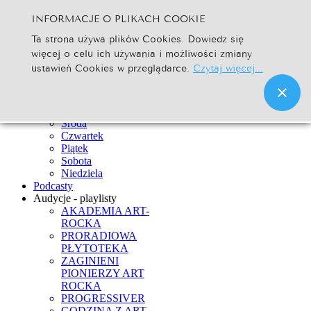
INFORMACJE O PLIKACH COOKIE
Szukaj...
Ta strona używa plików Cookies. Dowiedz się
Go
więcej o celu ich używania i możliwości zmiany
Strona Główna
ustawień Cookies w przeglądarce.
Czytaj więcej...
Newsy
Ramówka
Poniedziałek
Wtorek
Środa
Czwartek
Piątek
Sobota
Niedziela
Podcasty
Audycje - playlisty
AKADEMIA ART-
ROCKA
PRORADIOWA
PŁYTOTEKA
ZAGINIENI
PIONIERZY ART
ROCKA
PROGRESSIVER
GODZINA Z ART