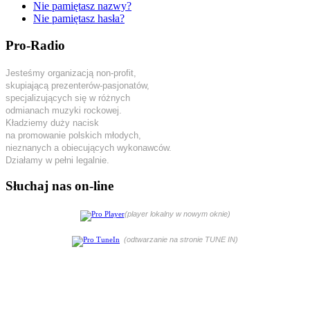
Nie pamiętasz nazwy?
Nie pamiętasz hasła?
Pro-Radio
Jesteśmy organizacją non-profit,
skupiającą prezenterów-pasjonatów,
specjalizujących się w różnych
odmianach muzyki rockowej.
Kładziemy duży nacisk
na promowanie polskich młodych,
nieznanych a obiecujących wykonawców.
Działamy w pełni legalnie.
Słuchaj nas on-line
(player lokalny w nowym oknie)
(odtwarzanie na stronie TUNE IN)