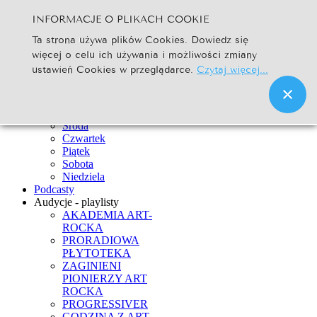
INFORMACJE O PLIKACH COOKIE
Szukaj...
Ta strona używa plików Cookies. Dowiedz się
Go
więcej o celu ich używania i możliwości zmiany
Strona Główna
ustawień Cookies w przeglądarce.
Czytaj więcej...
Newsy
Ramówka
Poniedziałek
Wtorek
Środa
Czwartek
Piątek
Sobota
Niedziela
Podcasty
Audycje - playlisty
AKADEMIA ART-
ROCKA
PRORADIOWA
PŁYTOTEKA
ZAGINIENI
PIONIERZY ART
ROCKA
PROGRESSIVER
GODZINA Z ART