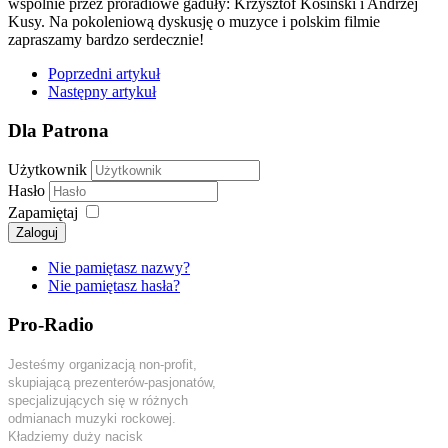
wspólnie przez proradiowe gaduły: Krzysztof Kosiński i Andrzej
Kusy. Na pokoleniową dyskusję o muzyce i polskim filmie
zapraszamy bardzo serdecznie!
Poprzedni artykuł
Następny artykuł
Dla Patrona
Użytkownik
Hasło
Zapamiętaj
Zaloguj
Nie pamiętasz nazwy?
Nie pamiętasz hasła?
Pro-Radio
Jesteśmy organizacją non-profit,
skupiającą prezenterów-pasjonatów,
specjalizujących się w różnych
odmianach muzyki rockowej.
Kładziemy duży nacisk