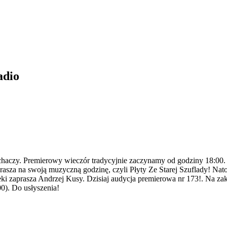
adio
uchaczy. Premierowy wieczór tradycyjnie zaczynamy od godziny 18:00.
sza na swoją muzyczną godzinę, czyli Płyty Ze Starej Szuflady! Nat
eki zaprasza Andrzej Kusy. Dzisiaj audycja premierowa nr 173!. Na z
). Do usłyszenia!