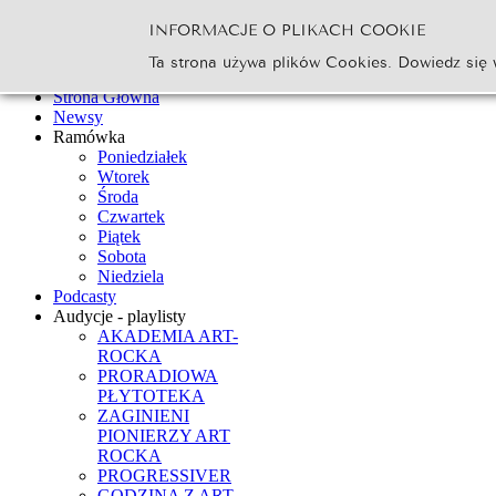
INFORMACJE O PLIKACH COOKIE
Szukaj...
Ta strona używa plików Cookies. Dowiedz się 
Go
Strona Główna
Newsy
Ramówka
Poniedziałek
Wtorek
Środa
Czwartek
Piątek
Sobota
Niedziela
Podcasty
Audycje - playlisty
AKADEMIA ART-
ROCKA
PRORADIOWA
PŁYTOTEKA
ZAGINIENI
PIONIERZY ART
ROCKA
PROGRESSIVER
GODZINA Z ART