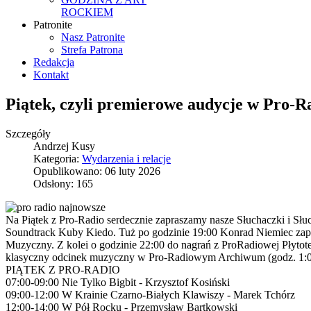
ROCKIEM
Patronite
Nasz Patronite
Strefa Patrona
Redakcja
Kontakt
Piątek, czyli premierowe audycje w Pro-R
Szczegóły
Andrzej Kusy
Kategoria:
Wydarzenia i relacje
Opublikowano: 06 luty 2026
Odsłony: 165
Na Piątek z Pro-Radio serdecznie zapraszamy nasze Słuchaczki i Sł
Soundtrack Kuby Kiedo. Tuż po godzinie 19:00 Konrad Niemiec zapra
Muzyczny. Z kolei o godzinie 22:00 do nagrań z ProRadiowej Płytot
klasyczny odcinek muzyczny w Pro-Radiowym Archiwum (godz. 1:00
PIĄTEK Z PRO-RADIO
07:00-09:00 Nie Tylko Bigbit - Krzysztof Kosiński
09:00-12:00 W Krainie Czarno-Białych Klawiszy - Marek Tchórz
12:00-14:00 W Pół Rocku - Przemysław Bartkowski