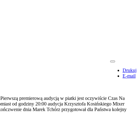
Drukuj
E-mail
 Pierwszą premierową audycją w piatki jest oczywiście Czas Na
omiast od godziny 20:00 audycja Krzysztofa Kosińskiego Mixer
akończwenie dnia Marek Tchórz przygotował dla Państwa kolejny