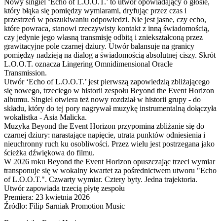
Nowy singiel ‘Echo of L.O.O.T.’ to utwór opowiadający o głosie,
który błąka się pomiędzy wymiarami, dryfując przez czas i
przestrzeń w poszukiwaniu odpowiedzi. Nie jest jasne, czy echo,
które powraca, stanowi rzeczywisty kontakt z inną świadomością,
czy jedynie jego własną transmisję odbitą i zniekształconą przez
grawitacyjne pole czarnej dziury. Utwór balansuje na granicy
pomiędzy nadzieją na dialog a świadomością absolutnej ciszy. Skrót
L.O.O.T. oznacza Lingering Omnidimensional Oracle
Transmission.
Utwór ‘Echo of L.O.O.T.’ jest pierwszą zapowiedzią zbliżającego
się nowego, trzeciego w historii zespołu Beyond the Event Horizon
albumu. Singiel otwiera też nowy rozdział w historii grupy - do
składu, który do tej pory nagrywał muzykę instrumentalną dołączyła
wokalistka - Asia Malicka.
Muzyka Beyond the Event Horizon przypomina zbliżanie się do
czarnej dziury: narastające napięcie, utrata punktów odniesienia i
nieuchronny ruch ku osobliwości. Przez wielu jest postrzegana jako
ścieżka dźwiękowa do filmu.
W 2026 roku Beyond the Event Horizon opuszczając trzeci wymiar
transponuje się w wokalny kwartet za pośrednictwem utworu "Echo
of L.O.O.T.". Czwarty wymiar. Cztery byty. Jedna trajektoria.
Utwór zapowiada trzecią płytę zespołu
Premiera: 23 kwietnia 2026
Źródło: Filip Sarniak Promotion Music