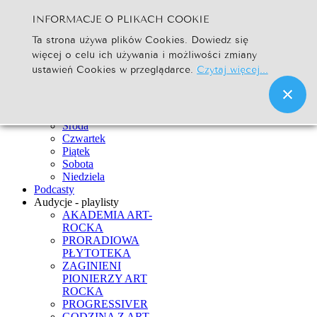
INFORMACJE O PLIKACH COOKIE
Szukaj...
Ta strona używa plików Cookies. Dowiedz się
Go
więcej o celu ich używania i możliwości zmiany
Strona Główna
ustawień Cookies w przeglądarce.
Czytaj więcej...
Newsy
Ramówka
Poniedziałek
Wtorek
Środa
Czwartek
Piątek
Sobota
Niedziela
Podcasty
Audycje - playlisty
AKADEMIA ART-
ROCKA
PRORADIOWA
PŁYTOTEKA
ZAGINIENI
PIONIERZY ART
ROCKA
PROGRESSIVER
GODZINA Z ART