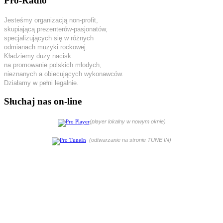
Pro-Radio
Jesteśmy organizacją non-profit,
skupiającą prezenterów-pasjonatów,
specjalizujących się w różnych
odmianach muzyki rockowej.
Kładziemy duży nacisk
na promowanie polskich młodych,
nieznanych a obiecujących wykonawców.
Działamy w pełni legalnie.
Słuchaj nas on-line
(player lokalny w nowym oknie)
(odtwarzanie na stronie TUNE IN)