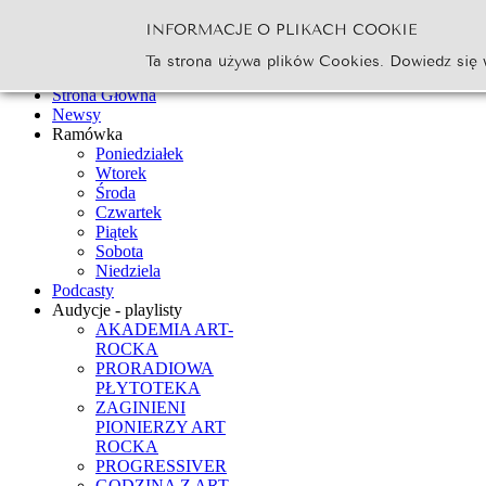
INFORMACJE O PLIKACH COOKIE
Szukaj...
Ta strona używa plików Cookies. Dowiedz się 
Go
Strona Główna
Newsy
Ramówka
Poniedziałek
Wtorek
Środa
Czwartek
Piątek
Sobota
Niedziela
Podcasty
Audycje - playlisty
AKADEMIA ART-
ROCKA
PRORADIOWA
PŁYTOTEKA
ZAGINIENI
PIONIERZY ART
ROCKA
PROGRESSIVER
GODZINA Z ART