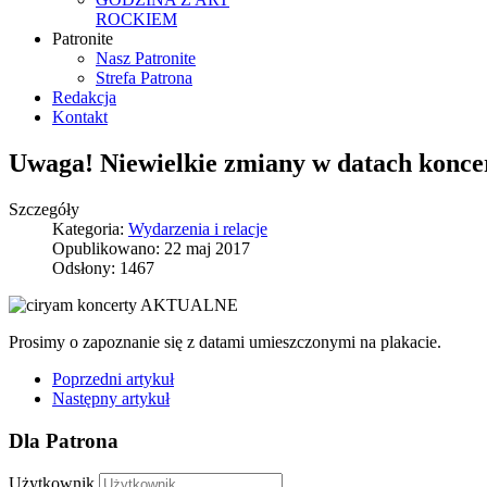
ROCKIEM
Patronite
Nasz Patronite
Strefa Patrona
Redakcja
Kontakt
Uwaga! Niewielkie zmiany w datach konce
Szczegóły
Kategoria:
Wydarzenia i relacje
Opublikowano: 22 maj 2017
Odsłony: 1467
Prosimy o zapoznanie się z datami umieszczonymi na plakacie.
Poprzedni artykuł
Następny artykuł
Dla Patrona
Użytkownik