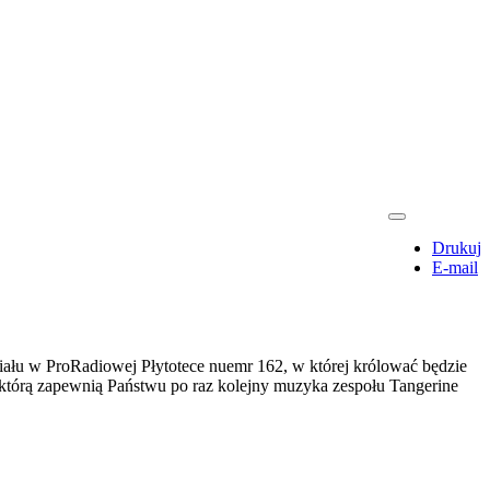
Drukuj
E-mail
działu w ProRadiowej Płytotece nuemr 162, w której królować będzie
 którą zapewnią Państwu po raz kolejny muzyka zespołu Tangerine