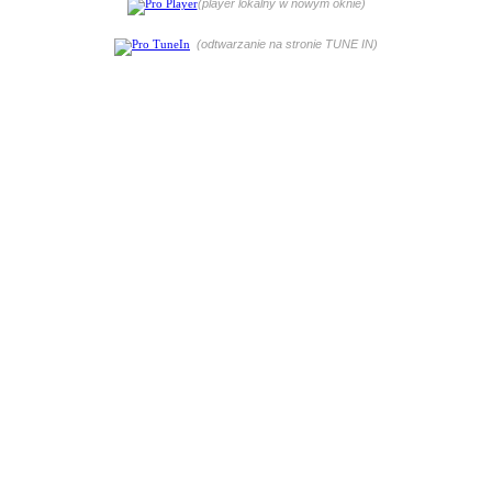
(player lokalny w nowym oknie)
(odtwarzanie na stronie TUNE IN)