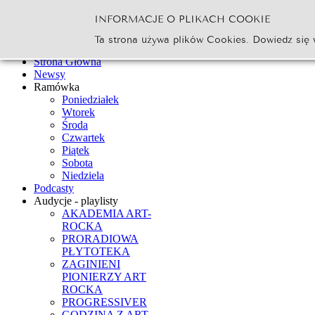
INFORMACJE O PLIKACH COOKIE
Szukaj...
Ta strona używa plików Cookies. Dowiedz się 
Go
Strona Główna
Newsy
Ramówka
Poniedziałek
Wtorek
Środa
Czwartek
Piątek
Sobota
Niedziela
Podcasty
Audycje - playlisty
AKADEMIA ART-
ROCKA
PRORADIOWA
PŁYTOTEKA
ZAGINIENI
PIONIERZY ART
ROCKA
PROGRESSIVER
GODZINA Z ART