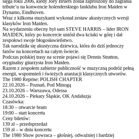
sięga roku 2006, kiedy Joey Bruers został zaproszony do zagrania
tribute’u na konwencie holenderskiego fanklubu Iron Maiden w
Dynamo, Eindhoven.
Wraz z kilkoma muzykami wykonał zestaw akustycznych wersji
klasyków Iron Maiden.
Na wydarzeniu obecny był sam STEVE HARRIS – lider IRON
MAIDEN, który po koncercie uniósł dwa kciuki w górę i dał
zespołowi swoje błogosławieństwo.
Tak narodziła się akustyczna dziewica, która do dziś jednoczy
fanów na koncertach na całym świecie.
Podczas polskiej trasy na scenie pojawi się Dennis Stratton,
oryginalny gitarzysta Iron Maiden.
Razem z zespołem zabierze publiczność w muzyczną podróż pełną
energii, wspomnień i świeżych aranżacji klasycznych utworów.
The 1980 Reprise: POLISH CHAPTER
22.10.2026 – Poznań, Pod Minogą
23.10.2026 – Warszawa, Odessa
24.10.2026 – Piekary Śląskie, OK Andaluzja
Czasówka:
18:30 – otwarcie bram
19:00 – start koncertu
Ceny biletów:
139 zł – przedsprzedaż
159 zł – w dniu koncertu
The 1980 Show powraca – głośniej, odważniej i bardziej