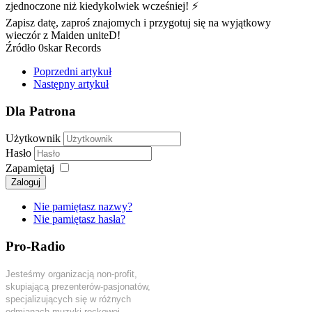
zjednoczone niż kiedykolwiek wcześniej! ⚡
Zapisz datę, zaproś znajomych i przygotuj się na wyjątkowy
wieczór z Maiden uniteD!
Źródło 0skar Records
Poprzedni artykuł
Następny artykuł
Dla Patrona
Użytkownik
Hasło
Zapamiętaj
Zaloguj
Nie pamiętasz nazwy?
Nie pamiętasz hasła?
Pro-Radio
Jesteśmy organizacją non-profit,
skupiającą prezenterów-pasjonatów,
specjalizujących się w różnych
odmianach muzyki rockowej.