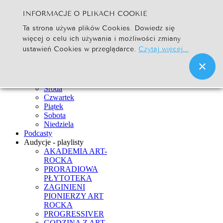
INFORMACJE O PLIKACH COOKIE
Szukaj...
Ta strona używa plików Cookies. Dowiedz się
Go
więcej o celu ich używania i możliwości zmiany
Strona Główna
ustawień Cookies w przeglądarce.
Czytaj więcej...
Newsy
Ramówka
Poniedziałek
Wtorek
Środa
Czwartek
Piątek
Sobota
Niedziela
Podcasty
Audycje - playlisty
AKADEMIA ART-
ROCKA
PRORADIOWA
PŁYTOTEKA
ZAGINIENI
PIONIERZY ART
ROCKA
PROGRESSIVER
GODZINA Z ART