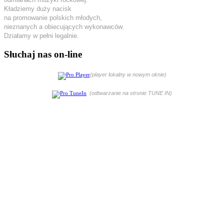
Kładziemy duży nacisk
na promowanie polskich młodych,
nieznanych a obiecujących wykonawców.
Działamy w pełni legalnie.
Słuchaj nas on-line
(player lokalny w nowym oknie)
(odtwarzanie na stronie TUNE IN)