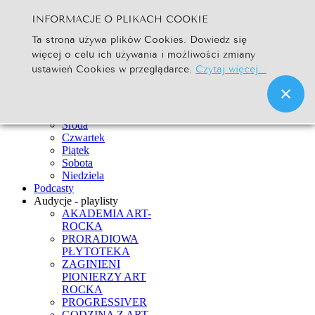
INFORMACJE O PLIKACH COOKIE
Szukaj...
Ta strona używa plików Cookies. Dowiedz się
Go
więcej o celu ich używania i możliwości zmiany
Strona Główna
ustawień Cookies w przeglądarce.
Czytaj więcej...
Newsy
Ramówka
Poniedziałek
Wtorek
Środa
Czwartek
Piątek
Sobota
Niedziela
Podcasty
Audycje - playlisty
AKADEMIA ART-
ROCKA
PRORADIOWA
PŁYTOTEKA
ZAGINIENI
PIONIERZY ART
ROCKA
PROGRESSIVER
GODZINA Z ART