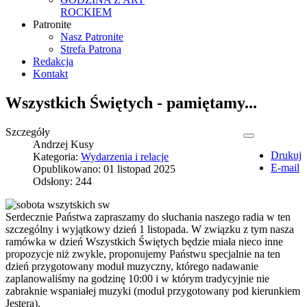
ROCKIEM
Patronite
Nasz Patronite
Strefa Patrona
Redakcja
Kontakt
Wszystkich Świętych - pamiętamy...
Szczegóły
Andrzej Kusy
Drukuj
Kategoria:
Wydarzenia i relacje
E-mail
Opublikowano: 01 listopad 2025
Odsłony: 244
Serdecznie Państwa zapraszamy do słuchania naszego radia w ten
szczególny i wyjątkowy dzień 1 listopada. W związku z tym nasza
ramówka w dzień Wszystkich Świętych będzie miała nieco inne
propozycje niż zwykle, proponujemy Państwu specjalnie na ten
dzień przygotowany moduł muzyczny, którego nadawanie
zaplanowaliśmy na godzinę 10:00 i w którym tradycyjnie nie
zabraknie wspaniałej muzyki (moduł przygotowany pod kierunkiem
Jestera).