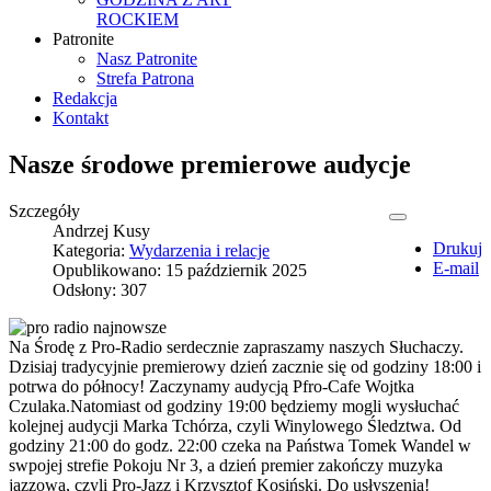
ROCKIEM
Patronite
Nasz Patronite
Strefa Patrona
Redakcja
Kontakt
Nasze środowe premierowe audycje
Szczegóły
Andrzej Kusy
Drukuj
Kategoria:
Wydarzenia i relacje
E-mail
Opublikowano: 15 październik 2025
Odsłony: 307
Na Środę z Pro-Radio serdecznie zapraszamy naszych Słuchaczy.
Dzisiaj tradycyjnie premierowy dzień zacznie się od godziny 18:00 i
potrwa do północy! Zaczynamy audycją Pfro-Cafe Wojtka
Czulaka.Natomiast od godziny 19:00 będziemy mogli wysłuchać
kolejnej audycji Marka Tchórza, czyli Winylowego Śledztwa. Od
godziny 21:00 do godz. 22:00 czeka na Państwa Tomek Wandel w
swpojej strefie Pokoju Nr 3, a dzień premier zakończy muzyka
jazzowa, czyli Pro-Jazz i Krzysztof Kosiński. Do usłyszenia!