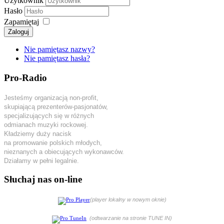
Użytkownik
Hasło
Zapamiętaj
Zaloguj
Nie pamiętasz nazwy?
Nie pamiętasz hasła?
Pro-Radio
Jesteśmy organizacją non-profit,
skupiającą prezenterów-pasjonatów,
specjalizujących się w różnych
odmianach muzyki rockowej.
Kładziemy duży nacisk
na promowanie polskich młodych,
nieznanych a obiecujących wykonawców.
Działamy w pełni legalnie.
Słuchaj nas on-line
(player lokalny w nowym oknie)
(odtwarzanie na stronie TUNE IN)