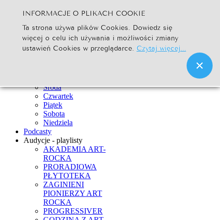
INFORMACJE O PLIKACH COOKIE
Szukaj...
Ta strona używa plików Cookies. Dowiedz się
Go
więcej o celu ich używania i możliwości zmiany
Strona Główna
ustawień Cookies w przeglądarce.
Czytaj więcej...
Newsy
Ramówka
Poniedziałek
Wtorek
Środa
Czwartek
Piątek
Sobota
Niedziela
Podcasty
Audycje - playlisty
AKADEMIA ART-
ROCKA
PRORADIOWA
PŁYTOTEKA
ZAGINIENI
PIONIERZY ART
ROCKA
PROGRESSIVER
GODZINA Z ART