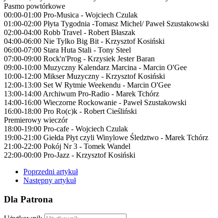
Pasmo powtórkowe
00:00-01:00 Pro-Musica - Wojciech Czulak
01:00-02:00 Płyta Tygodnia -Tomasz Michel/ Paweł Szustakowski
02:00-04:00 Robb Travel - Robert Błaszak
04:00-06:00 Nie Tylko Big Bit - Krzysztof Kosiński
06:00-07:00 Stara Huta Stali - Tony Steel
07:00-09:00 Rock'n'Prog - Krzysiek Jester Baran
09:00-10:00 Muzyczny Kalendarz Marcina - Marcin O'Gee
10:00-12:00 Mikser Muzyczny - Krzysztof Kosiński
12:00-13:00 Set W Rytmie Weekendu - Marcin O'Gee
13:00-14:00 Archiwum Pro-Radio - Marek Tchórz
14:00-16:00 Wieczorne Rockowanie - Paweł Szustakowski
16:00-18:00 Pro Ro(c)k - Robert Cieśliński
Premierowy wieczór
18:00-19:00 Pro-cafe - Wojciech Czulak
19:00-21:00 Giełda Płyt czyli Winylowe Śledztwo - Marek Tchórz
21:00-22:00 Pokój Nr 3 - Tomek Wandel
22:00-00:00 Pro-Jazz - Krzysztof Kosiński
Poprzedni artykuł
Następny artykuł
Dla Patrona