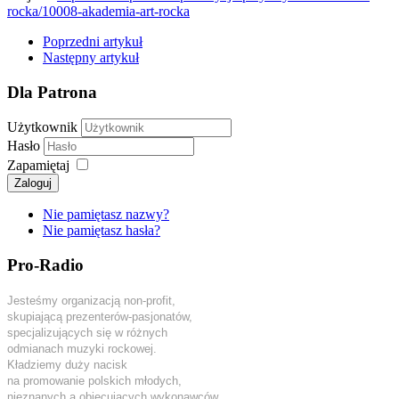
rocka/10008-akademia-art-rocka
Poprzedni artykuł
Następny artykuł
Dla Patrona
Użytkownik
Hasło
Zapamiętaj
Zaloguj
Nie pamiętasz nazwy?
Nie pamiętasz hasła?
Pro-Radio
Jesteśmy organizacją non-profit,
skupiającą prezenterów-pasjonatów,
specjalizujących się w różnych
odmianach muzyki rockowej.
Kładziemy duży nacisk
na promowanie polskich młodych,
nieznanych a obiecujących wykonawców.