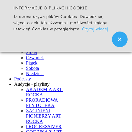
INFORMACJE O PLIKACH COOKIE
Szukaj...
Ta strona używa plików Cookies. Dowiedz się
Go
więcej o celu ich używania i możliwości zmiany
Strona Główna
ustawień Cookies w przeglądarce.
Czytaj więcej...
Newsy
Ramówka
Poniedziałek
Wtorek
Środa
Czwartek
Piątek
Sobota
Niedziela
Podcasty
Audycje - playlisty
AKADEMIA ART-
ROCKA
PRORADIOWA
PŁYTOTEKA
ZAGINIENI
PIONIERZY ART
ROCKA
PROGRESSIVER
GODZINA Z ART