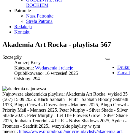
ROCKIEM
Patronite
Nasz Patronite
Strefa Patrona
Redakcja
Kontakt
Akademia Art Rocka - playlista 567
Szczegóły
Andrzej Kusy
Drukuj
Kategoria:
Wydarzenia i relacje
E-mail
Opublikowano: 16 wrzesień 2025
Odsłony: 294
Najnowsza akademicka playlista: Akademia Art Rocka, wykład 35
(567) 15.09.2025: Black Sabbath - Fluff - Sabbath Bloody Sabbath
1973, Bingo Crowd - Observatory - Manners 2025, Bingo Crowd -
Priority Mail - Manners 2025, Peter Murphy - Silver Shade - Silver
Shade 2025, Peter Murphy - Let The Flowers Grow - Silver Shade
2025, Jonhatan Tenerini - 4 P.I.E. - Noisy Shadows 2025, Ayden -
Frontiers - Seadrift 2025...wszytskie playlisty w tym
miejscu:
https://www.proradio.pl/audycje-playlisty/akademia-art-