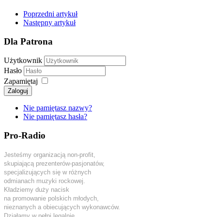
Poprzedni artykuł
Następny artykuł
Dla Patrona
Użytkownik
Hasło
Zapamiętaj
Zaloguj
Nie pamiętasz nazwy?
Nie pamiętasz hasła?
Pro-Radio
Jesteśmy organizacją non-profit,
skupiającą prezenterów-pasjonatów,
specjalizujących się w różnych
odmianach muzyki rockowej.
Kładziemy duży nacisk
na promowanie polskich młodych,
nieznanych a obiecujących wykonawców.
Działamy w pełni legalnie.