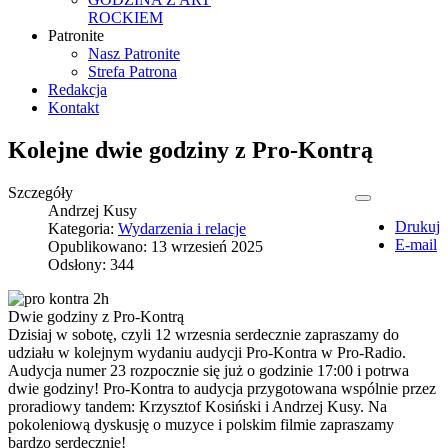
ROCKIEM
Patronite
Nasz Patronite
Strefa Patrona
Redakcja
Kontakt
Kolejne dwie godziny z Pro-Kontrą
Szczegóły
Andrzej Kusy
Drukuj
Kategoria:
Wydarzenia i relacje
E-mail
Opublikowano: 13 wrzesień 2025
Odsłony: 344
Dwie godziny z Pro-Kontrą
Dzisiaj w sobotę, czyli 12 wrzesnia serdecznie zapraszamy do
udziału w kolejnym wydaniu audycji Pro-Kontra w Pro-Radio.
Audycja numer 23 rozpocznie się już o godzinie 17:00 i potrwa
dwie godziny! Pro-Kontra to audycja przygotowana wspólnie przez
proradiowy tandem: Krzysztof Kosiński i Andrzej Kusy. Na
pokoleniową dyskusję o muzyce i polskim filmie zapraszamy
bardzo serdecznie!