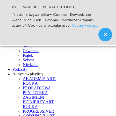
INFORMACJE O PLIKACH COOKIE
Szukaj...
Ta strona używa plików Cookies. Dowiedz się
Go
więcej o celu ich używania i możliwości zmiany
Strona Główna
ustawień Cookies w przeglądarce.
Czytaj więcej...
Newsy
Ramówka
Poniedziałek
Wtorek
Środa
Czwartek
Piątek
Sobota
Niedziela
Podcasty
Audycje - playlisty
AKADEMIA ART-
ROCKA
PRORADIOWA
PŁYTOTEKA
ZAGINIENI
PIONIERZY ART
ROCKA
PROGRESSIVER
GODZINA Z ART