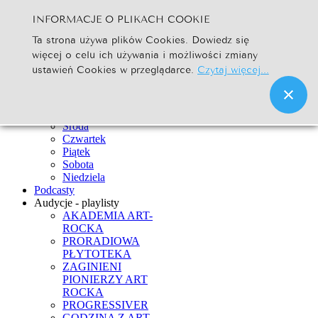
INFORMACJE O PLIKACH COOKIE
Szukaj...
Ta strona używa plików Cookies. Dowiedz się
Go
więcej o celu ich używania i możliwości zmiany
Strona Główna
ustawień Cookies w przeglądarce.
Czytaj więcej...
Newsy
Ramówka
Poniedziałek
Wtorek
Środa
Czwartek
Piątek
Sobota
Niedziela
Podcasty
Audycje - playlisty
AKADEMIA ART-
ROCKA
PRORADIOWA
PŁYTOTEKA
ZAGINIENI
PIONIERZY ART
ROCKA
PROGRESSIVER
GODZINA Z ART