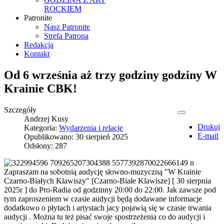
ROCKIEM
Patronite
Nasz Patronite
Strefa Patrona
Redakcja
Kontakt
Od 6 września aż trzy godziny godziny W
Krainie CBK!
Szczegóły
Andrzej Kusy
Drukuj
Kategoria:
Wydarzenia i relacje
E-mail
Opublikowano: 30 sierpień 2025
Odsłony: 287
Zapraszam na sobotnią audycję słowno-muzyczną "W Krainie
Czarno-Białych Klawiszy" [Czarno-Białe Klawisze] [ 30 sierpnia
2025r ] do Pro-Radia od godzinny 20:00 do 22:00. Jak zawsze pod
tym zaproszeniem w czasie audycji będą dodawane informacje
dodatkowo o płytach i artystach jacy pojawią się w czasie trwania
audycji . Można tu też pisać swoje spostrzeżenia co do audycji i