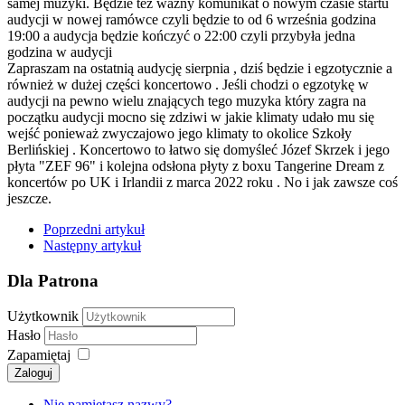
samej muzyki. Będzie też ważny komunikat o nowym czasie startu
audycji w nowej ramówce czyli będzie to od 6 września godzina
19:00 a audycja będzie kończyć o 22:00 czyli przybyła jedna
godzina w audycji
Zapraszam na ostatnią audycję sierpnia , dziś będzie i egzotycznie a
również w dużej części koncertowo . Jeśli chodzi o egzotykę w
audycji na pewno wielu znających tego muzyka który zagra na
początku audycji mocno się zdziwi w jakie klimaty udało mu się
wejść ponieważ zwyczajowo jego klimaty to okolice Szkoły
Berlińskiej . Koncertowo to łatwo się domyśleć Józef Skrzek i jego
płyta "ZEF 96" i kolejna odsłona płyty z boxu Tangerine Dream z
koncertów po UK i Irlandii z marca 2022 roku . No i jak zawsze coś
jeszcze.
Poprzedni artykuł
Następny artykuł
Dla Patrona
Użytkownik
Hasło
Zapamiętaj
Zaloguj
Nie pamiętasz nazwy?