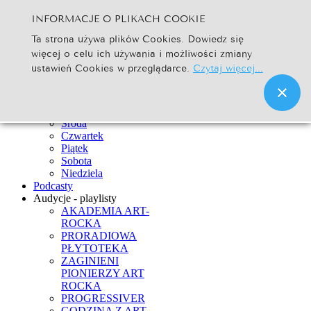
INFORMACJE O PLIKACH COOKIE
Szukaj...
Ta strona używa plików Cookies. Dowiedz się
Go
więcej o celu ich używania i możliwości zmiany
Strona Główna
ustawień Cookies w przeglądarce.
Czytaj więcej...
Newsy
Ramówka
Poniedziałek
Wtorek
Środa
Czwartek
Piątek
Sobota
Niedziela
Podcasty
Audycje - playlisty
AKADEMIA ART-
ROCKA
PRORADIOWA
PŁYTOTEKA
ZAGINIENI
PIONIERZY ART
ROCKA
PROGRESSIVER
GODZINA Z ART