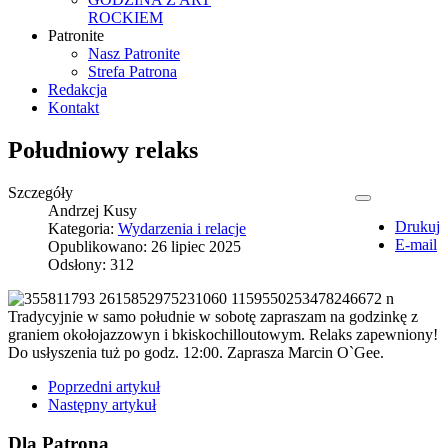
ROCKIEM
Patronite
Nasz Patronite
Strefa Patrona
Redakcja
Kontakt
Południowy relaks
Szczegóły
Andrzej Kusy
Drukuj
Kategoria:
Wydarzenia i relacje
E-mail
Opublikowano: 26 lipiec 2025
Odsłony: 312
Tradycyjnie w samo południe w sobotę zapraszam na godzinkę z
graniem okołojazzowyn i bkiskochilloutowym. Relaks zapewniony!
Do usłyszenia tuż po godz. 12:00. Zaprasza Marcin O`Gee.
Poprzedni artykuł
Następny artykuł
Dla Patrona