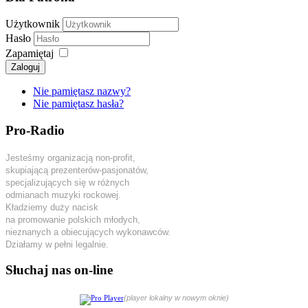
Użytkownik
Hasło
Zapamiętaj
Zaloguj
Nie pamiętasz nazwy?
Nie pamiętasz hasła?
Pro-Radio
Jesteśmy organizacją non-profit,
skupiającą prezenterów-pasjonatów,
specjalizujących się w różnych
odmianach muzyki rockowej.
Kładziemy duży nacisk
na promowanie polskich młodych,
nieznanych a obiecujących wykonawców.
Działamy w pełni legalnie.
Słuchaj nas on-line
(player lokalny w nowym oknie)