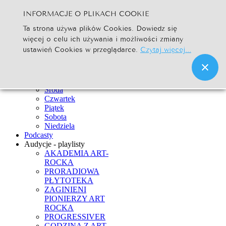
INFORMACJE O PLIKACH COOKIE
Szukaj...
Ta strona używa plików Cookies. Dowiedz się
Go
więcej o celu ich używania i możliwości zmiany
Strona Główna
ustawień Cookies w przeglądarce.
Czytaj więcej...
Newsy
Ramówka
Poniedziałek
Wtorek
Środa
Czwartek
Piątek
Sobota
Niedziela
Podcasty
Audycje - playlisty
AKADEMIA ART-
ROCKA
PRORADIOWA
PŁYTOTEKA
ZAGINIENI
PIONIERZY ART
ROCKA
PROGRESSIVER
GODZINA Z ART