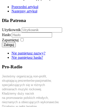
Poprzedni artykuł
Następny artykuł
Dla Patrona
Użytkownik
Hasło
Zapamiętaj
Zaloguj
Nie pamiętasz nazwy?
Nie pamiętasz hasła?
Pro-Radio
Jesteśmy organizacją non-profit,
skupiającą prezenterów-pasjonatów,
specjalizujących się w różnych
odmianach muzyki rockowej.
Kładziemy duży nacisk
na promowanie polskich młodych,
nieznanych a obiecujących wykonawców.
Działamy w pełni legalnie.