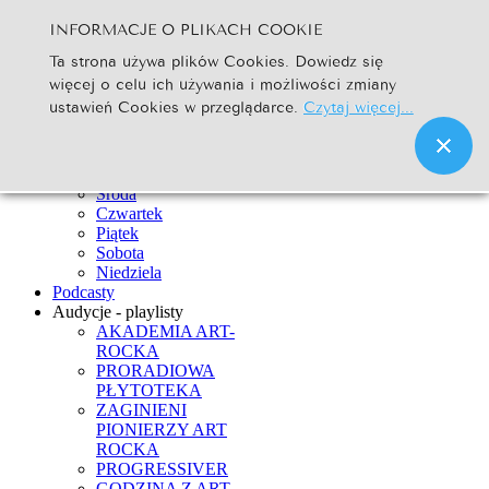
INFORMACJE O PLIKACH COOKIE
Szukaj...
Ta strona używa plików Cookies. Dowiedz się
Go
więcej o celu ich używania i możliwości zmiany
Strona Główna
ustawień Cookies w przeglądarce.
Czytaj więcej...
Newsy
Ramówka
Poniedziałek
Wtorek
Środa
Czwartek
Piątek
Sobota
Niedziela
Podcasty
Audycje - playlisty
AKADEMIA ART-
ROCKA
PRORADIOWA
PŁYTOTEKA
ZAGINIENI
PIONIERZY ART
ROCKA
PROGRESSIVER
GODZINA Z ART