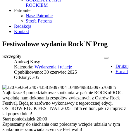
ROCKIEM
Patronite
Nasz Patronite
Strefa Patrona
Redakcja
Kontakt
Festiwalowe wydania Rock`N`Prog
Szczegóły
Andrzej Kusy
Drukuj
Kategoria:
Wydarzenia i relacje
E-mail
Opublikowano: 30 czerwiec 2025
Odsłony: 305
Najbliższe 3 poniedziałkowe spotkania w paśmie ROCKnPROG
wypełnią nam dokonania zespołów związanych z Ostrów Rock
Festival. Będą to zarówno wykonawcy z tegorocznej edycji
OSTRÓW ROCK FESTIVAL 2025 - fifth edition, jak i z imprez z
lat poprzednich!
Start poniedziałek 20:00
Zapraszamy do słuchania oraz polecamy wzięcie udziału w tym
znakomicie zapowiadającym się Festiwalu!