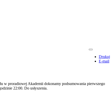
Drukuj
E-mail
ładu w proradiowej Akademii dokonamy podsumowania pierwszego
godzinie 22:00. Do usłyszenia.