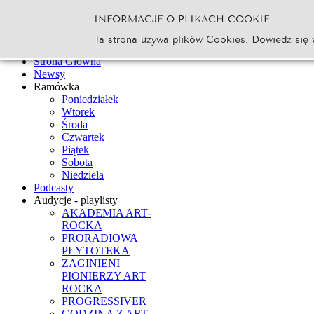
INFORMACJE O PLIKACH COOKIE
Szukaj...
Ta strona używa plików Cookies. Dowiedz się 
Go
Strona Główna
Newsy
Ramówka
Poniedziałek
Wtorek
Środa
Czwartek
Piątek
Sobota
Niedziela
Podcasty
Audycje - playlisty
AKADEMIA ART-
ROCKA
PRORADIOWA
PŁYTOTEKA
ZAGINIENI
PIONIERZY ART
ROCKA
PROGRESSIVER
GODZINA Z ART