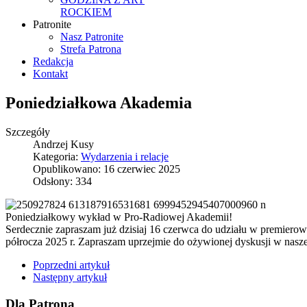
ROCKIEM
Patronite
Nasz Patronite
Strefa Patrona
Redakcja
Kontakt
Poniedziałkowa Akademia
Szczegóły
Andrzej Kusy
Kategoria:
Wydarzenia i relacje
Opublikowano: 16 czerwiec 2025
Odsłony: 334
Poniedziałkowy wykład w Pro-Radiowej Akademii!
Serdecznie zapraszam już dzisiaj 16 czerwca do udziału w premi
półrocza 2025 r. Zapraszam uprzejmie do ożywionej dyskusji w naszej
Poprzedni artykuł
Następny artykuł
Dla Patrona