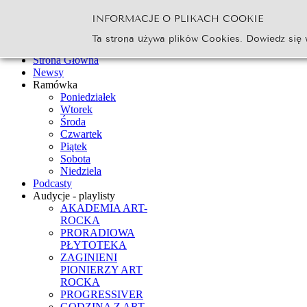
INFORMACJE O PLIKACH COOKIE
Szukaj...
Ta strona używa plików Cookies. Dowiedz się 
Go
Strona Główna
Newsy
Ramówka
Poniedziałek
Wtorek
Środa
Czwartek
Piątek
Sobota
Niedziela
Podcasty
Audycje - playlisty
AKADEMIA ART-
ROCKA
PRORADIOWA
PŁYTOTEKA
ZAGINIENI
PIONIERZY ART
ROCKA
PROGRESSIVER
GODZINA Z ART