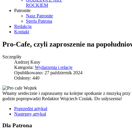
ROCKIEM
Patronite
Nasz Patronite
Strefa Patrona
Redakcja
Kontakt
Pro-Cafe, czyli zaproszenie na popołudni
Szczegóły
Andrzej Kusy
Kategoria:
Wydarzenia i relacje
Opublikowano: 27 październik 2024
Odsłony: 440
Witamy serdecznie i zapraszamy na kolejne spotkanie z muzyką prz
godzin popropwadzi Redaktor Wojciech Czulak. Do usłyszenia!
Poprzedni artykuł
Następny artykuł
Dla Patrona