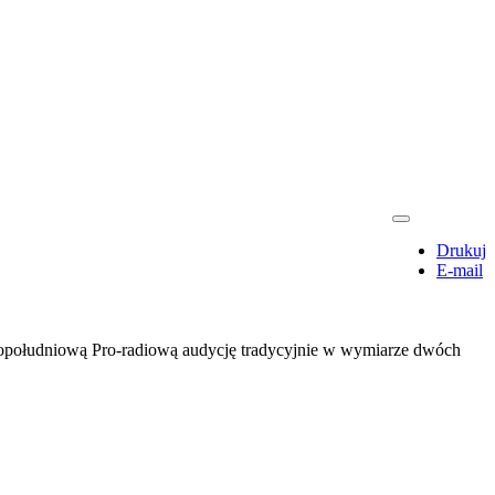
Drukuj
E-mail
 popołudniową Pro-radiową audycję tradycyjnie w wymiarze dwóch