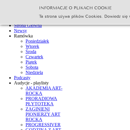
INFORMACJE O PLIKACH COOKIE
Szukaj...
Ta strona używa plików Cookies. Dowiedz się 
Go
Strona Główna
Newsy
Ramówka
Poniedziałek
Wtorek
Środa
Czwartek
Piątek
Sobota
Niedziela
Podcasty
Audycje - playlisty
AKADEMIA ART-
ROCKA
PRORADIOWA
PŁYTOTEKA
ZAGINIENI
PIONIERZY ART
ROCKA
PROGRESSIVER
GODZINA Z ART