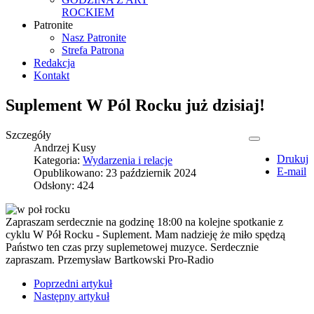
ROCKIEM
Patronite
Nasz Patronite
Strefa Patrona
Redakcja
Kontakt
Suplement W Pól Rocku już dzisiaj!
Szczegóły
Andrzej Kusy
Drukuj
Kategoria:
Wydarzenia i relacje
E-mail
Opublikowano: 23 październik 2024
Odsłony: 424
Zapraszam serdecznie na godzinę 18:00 na kolejne spotkanie z
cyklu W Pół Rocku - Suplement. Mam nadzieję że miło spędzą
Państwo ten czas przy suplemetowej muzyce. Serdecznie
zapraszam. Przemysław Bartkowski Pro-Radio
Poprzedni artykuł
Następny artykuł