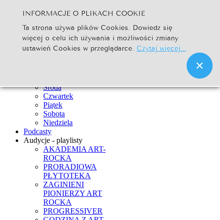
INFORMACJE O PLIKACH COOKIE
Szukaj...
Ta strona używa plików Cookies. Dowiedz się
Go
więcej o celu ich używania i możliwości zmiany
Strona Główna
ustawień Cookies w przeglądarce.
Czytaj więcej...
Newsy
Ramówka
Poniedziałek
Wtorek
Środa
Czwartek
Piątek
Sobota
Niedziela
Podcasty
Audycje - playlisty
AKADEMIA ART-
ROCKA
PRORADIOWA
PŁYTOTEKA
ZAGINIENI
PIONIERZY ART
ROCKA
PROGRESSIVER
GODZINA Z ART