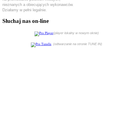
nieznanych a obiecujących wykonawców.
Działamy w pełni legalnie.
Słuchaj nas on-line
(player lokalny w nowym oknie)
(odtwarzanie na stronie TUNE IN)