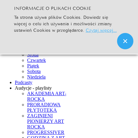
INFORMACJE O PLIKACH COOKIE
Szukaj...
Ta strona używa plików Cookies. Dowiedz się
Go
więcej o celu ich używania i możliwości zmiany
Strona Główna
ustawień Cookies w przeglądarce.
Czytaj więcej...
Newsy
Ramówka
Poniedziałek
Wtorek
Środa
Czwartek
Piątek
Sobota
Niedziela
Podcasty
Audycje - playlisty
AKADEMIA ART-
ROCKA
PRORADIOWA
PŁYTOTEKA
ZAGINIENI
PIONIERZY ART
ROCKA
PROGRESSIVER
GODZINA Z ART