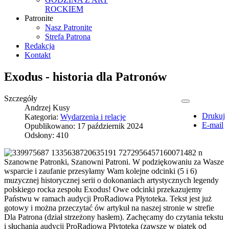
ROCKIEM
Patronite
Nasz Patronite
Strefa Patrona
Redakcja
Kontakt
Exodus - historia dla Patronów
Szczegóły
Andrzej Kusy
Drukuj
Kategoria:
Wydarzenia i relacje
E-mail
Opublikowano: 17 październik 2024
Odsłony: 410
Szanowne Patronki, Szanowni Patroni. W podziękowaniu za Wasze
wsparcie i zaufanie przesyłamy Wam kolejne odcinki (5 i 6)
muzycznej historycznej serii o dokonaniach artystycznych legendy
polskiego rocka zespołu Exodus! Owe odcinki przekazujemy
Państwu w ramach audycji ProRadiowa Płytoteka. Tekst jest już
gotowy i można przeczytać ów artykuł na naszej stronie w strefie
Dla Patrona (dział strzeżony hasłem). Zachęcamy do czytania tekstu
i słuchania audycji ProRadiowa Płytoteka (zawsze w piątek od