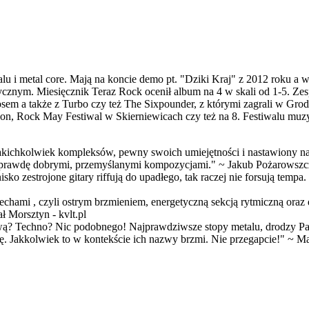
talu i metal core. Mają na koncie demo pt. "Dziki Kraj" z 2012 roku 
znym. Miesięcznik Teraz Rock ocenił album na 4 w skali od 1-5. Zesp
nosem a także z Turbo czy też The Sixpounder, z którymi zagrali w Gr
athon, Rock May Festiwal w Skierniewicach czy też na 8. Festiwalu
chkolwiek kompleksów, pewny swoich umiejętności i nastawiony na to, 
a naprawdę dobrymi, przemyślanymi kompozycjami." ~ Jakub Pożarowszcz
nisko zestrojone gitary riffują do upadłego, tak raczej nie forsują temp
hami , czyli ostrym brzmieniem, energetyczną sekcją rytmiczną ora
ł Morsztyn - kvlt.pl
ą? Techno? Nic podobnego! Najprawdziwsze stopy metalu, drodzy Pańs
ę. Jakkolwiek to w kontekście ich nazwy brzmi. Nie przegapcie!" ~ Ma