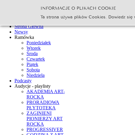
INFORMACJE O PLIKACH COOKIE
Szukaj...
Ta strona używa plików Cookies. Dowiedz się 
Go
Strona Główna
Newsy
Ramówka
Poniedziałek
Wtorek
Środa
Czwartek
Piątek
Sobota
Niedziela
Podcasty
Audycje - playlisty
AKADEMIA ART-
ROCKA
PRORADIOWA
PŁYTOTEKA
ZAGINIENI
PIONIERZY ART
ROCKA
PROGRESSIVER
GODZINA Z ART