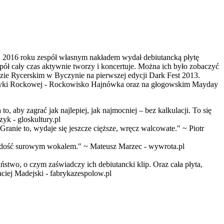
a w 2016 roku zespół własnym nakładem wydał debiutancką płytę
ół cały czas aktywnie tworzy i koncertuje. Można ich było zobaczyć
odzie Rycerskim w Byczynie na pierwszej edycji Dark Fest 2013.
 muzyki Rockowej - Rockowisko Hajnówka oraz na głogowskim Mayday
aby zagrać jak najlepiej, jak najmocniej – bez kalkulacji. To się
yk - gloskultury.pl
a. Granie to, wydaje się jeszcze cięższe, wręcz walcowate." ~ Piotr
z dość surowym wokalem." ~ Mateusz Marzec - wywrota.pl
two, o czym zaświadczy ich debiutancki klip. Oraz cała płyta,
ciej Madejski - fabrykazespolow.pl