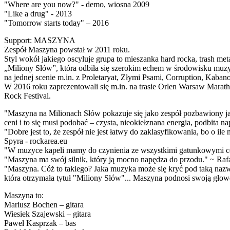
"Where are you now?" - demo, wiosna 2009
"Like a drug" - 2013
"Tomorrow starts today" – 2016
Support: MASZYNA
Zespół Maszyna powstał w 2011 roku.
Styl wokół jakiego oscyluje grupa to mieszanka hard rocka, trash me
„Miliony Słów”, która odbiła się szerokim echem w środowisku muzyc
na jednej scenie m.in. z Proletaryat, Złymi Psami, Corruption, Kaba
W 2016 roku zaprezentowali się m.in. na trasie Orlen Warsaw Mar
Rock Festival.
"Maszyna na Milionach Słów pokazuje się jako zespół pozbawiony jaki
ceni i to się musi podobać – czysta, nieokiełznana energia, podbit
"Dobre jest to, że zespół nie jest łatwy do zaklasyfikowania, bo o ile 
Spyra - rockarea.eu
"W muzyce kapeli mamy do czynienia ze wszystkimi gatunkowymi cec
"Maszyna ma swój silnik, który ją mocno napędza do przodu." ~ Rafa
"Maszyna. Cóż to takiego? Jaka muzyka może się kryć pod taką nazw
która otrzymała tytuł "Miliony Słów"... Maszyna podnosi swoją głow
Maszyna to:
Mariusz Bochen – gitara
Wiesiek Szajewski – gitara
Paweł Kasprzak – bas