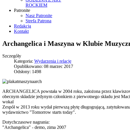
ROCKIEM
Patronite
Nasz Patronite
Strefa Patrona
Redakcja
Kontakt
Archangelica i Maszyna w Klubie Muzyczn
Szczegóły
Kategoria:
Wydarzenia i relacje
Opublikowano: 08 marzec 2017
Odsłony: 1498
ARCHANGELICA powstała w 2004 roku, założona przez klawiszowca 
obecnym składzie jedynym członkiem z pierwotnego składu jest Maciej
wokal
Zespół w 2013 roku wydał pierwszą płytę długogrającą, zatytułowaną 
wydawnictwo "Tomorrow starts today".
Dotychczasowe nagrania:
"Archangelica" - demo, zima 2007