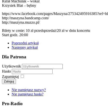
Rafał Machulak – wokal
Krzysiek Blat – bębny
https://www.facebook.com/pages/Maszyna/275342495916385?ref=hl
http://maszyna.bandcamp.com/
http://maszyna.muzzo.pl/
Bilety w cenie: 10 zł przedsprzedaż/20 zł w dniu koncertu
Start godz. 20:00
Poprzedni artykuł
Następny artykuł
Dla Patrona
Użytkownik
Hasło
Zapamiętaj
Zaloguj
Nie pamiętasz nazwy?
Nie pamiętasz hasła?
Pro-Radio