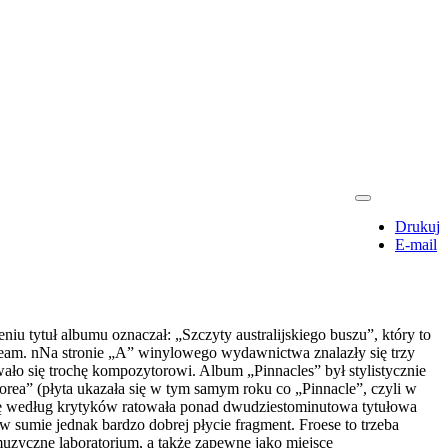
Drukuj
E-mail
u tytuł albumu oznaczał: „Szczyty australijskiego buszu”, który to
Dream. nNa stronie „A” winylowego wydawnictwa znalazły się trzy
wało się trochę kompozytorowi. Album „Pinnacles” był stylistycznie
ea” (płyta ukazała się w tym samym roku co „Pinnacle”, czyli w
cję według krytyków ratowała ponad dwudziestominutowa tytułowa
 w sumie jednak bardzo dobrej płycie fragment. Froese to trzeba
 muzyczne laboratorium, a także zapewne jako miejsce