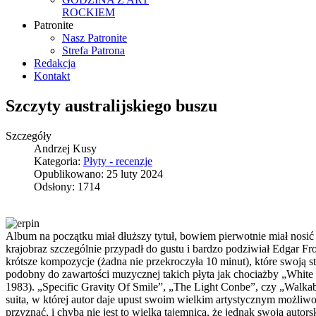
ROCKIEM
Patronite
Nasz Patronite
Strefa Patrona
Redakcja
Kontakt
Szczyty australijskiego buszu
Szczegóły
Andrzej Kusy
Kategoria:
Płyty - recenzje
Opublikowano: 25 luty 2024
Odsłony: 1714
Album na początku miał dłuższy tytuł, bowiem pierwotnie miał nosić 
krajobraz szczególnie przypadł do gustu i bardzo podziwiał Edgar F
krótsze kompozycje (żadna nie przekroczyła 10 minut), które swoją s
podobny do zawartości muzycznej takich płyta jak chociażby „White
1983). „Specific Gravity Of Smile”, „The Light Conbe”, czy „Walka
suita, w której autor daje upust swoim wielkim artystycznym możliwośc
przyznać, i chyba nie jest to wielką tajemnicą, że jednak swoją aut