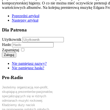
kompozytorskiej higieny. O co nie można mieć oczywiście pretensji d
wartościowych albumów. Na kolejną premierową muzykę Edgara Froes
Poprzedni artykuł
Następny artykuł
Dla Patrona
Użytkownik
Hasło
Zapamiętaj
Zaloguj
Nie pamiętasz nazwy?
Nie pamiętasz hasła?
Pro-Radio
Jesteśmy organizacją non-profit,
skupiającą prezenterów-pasjonatów,
specjalizujących się w różnych
odmianach muzyki rockowej.
Kładziemy duży nacisk
na promowanie polskich młodych,