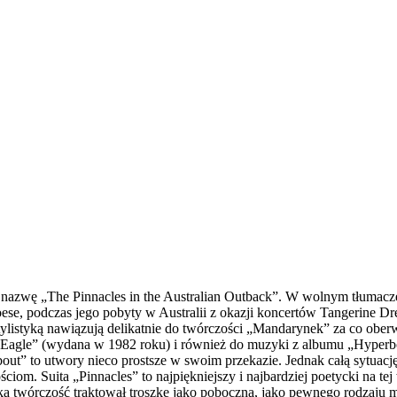
nazwę „The Pinnacles in the Australian Outback”. W wolnym tłumaczeni
roese, podczas jego pobyty w Australii z okazji koncertów Tangerine 
tylistyką nawiązują delikatnie do twórczości „Mandarynek” za co ober
 Eagle” (wydana w 1982 roku) i również do muzyki z albumu „Hyperbor
bout” to utwory nieco prostsze w swoim przekazie. Jednak całą sytua
iom. Suita „Pinnacles” to najpiękniejszy i najbardziej poetycki na tej
orską twórczość traktował troszkę jako poboczną, jako pewnego rodzaju