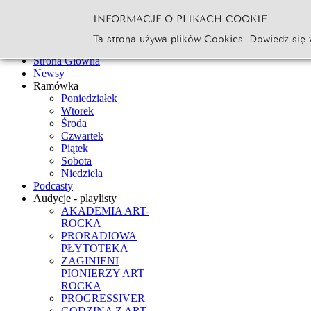
INFORMACJE O PLIKACH COOKIE
Szukaj...
Ta strona używa plików Cookies. Dowiedz się 
Go
Strona Główna
Newsy
Ramówka
Poniedziałek
Wtorek
Środa
Czwartek
Piątek
Sobota
Niedziela
Podcasty
Audycje - playlisty
AKADEMIA ART-
ROCKA
PRORADIOWA
PŁYTOTEKA
ZAGINIENI
PIONIERZY ART
ROCKA
PROGRESSIVER
GODZINA Z ART