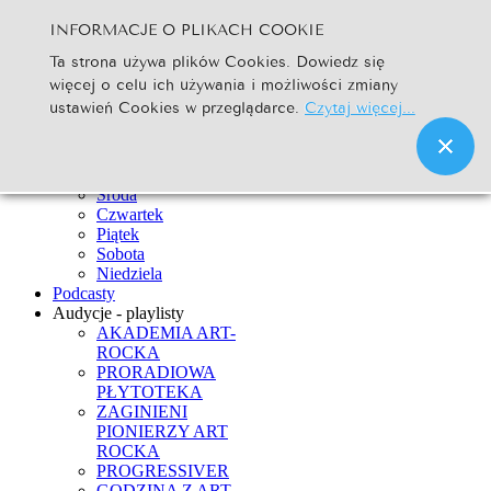
INFORMACJE O PLIKACH COOKIE
Szukaj...
Ta strona używa plików Cookies. Dowiedz się
Go
więcej o celu ich używania i możliwości zmiany
Strona Główna
ustawień Cookies w przeglądarce.
Czytaj więcej...
Newsy
Ramówka
Poniedziałek
Wtorek
Środa
Czwartek
Piątek
Sobota
Niedziela
Podcasty
Audycje - playlisty
AKADEMIA ART-
ROCKA
PRORADIOWA
PŁYTOTEKA
ZAGINIENI
PIONIERZY ART
ROCKA
PROGRESSIVER
GODZINA Z ART