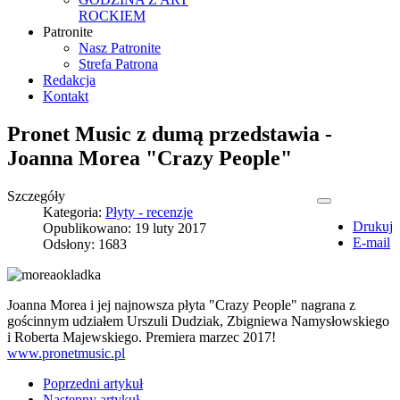
ROCKIEM
Patronite
Nasz Patronite
Strefa Patrona
Redakcja
Kontakt
Pronet Music z dumą przedstawia -
Joanna Morea "Crazy People"
Szczegóły
Kategoria:
Płyty - recenzje
Drukuj
Opublikowano: 19 luty 2017
E-mail
Odsłony: 1683
Joanna Morea i jej najnowsza płyta "Crazy People" nagrana z
gościnnym udziałem Urszuli Dudziak, Zbigniewa Namysłowskiego
i Roberta Majewskiego. Premiera marzec 2017!
www.pronetmusic.pl
Poprzedni artykuł
Następny artykuł