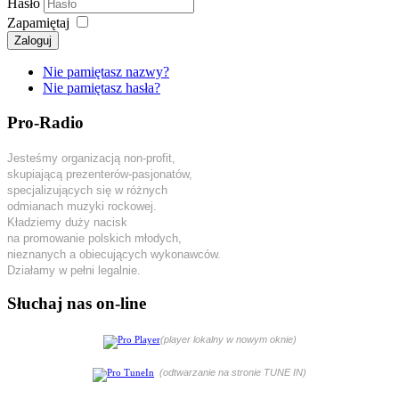
Hasło
Zapamiętaj
Zaloguj
Nie pamiętasz nazwy?
Nie pamiętasz hasła?
Pro-Radio
Jesteśmy organizacją non-profit,
skupiającą prezenterów-pasjonatów,
specjalizujących się w różnych
odmianach muzyki rockowej.
Kładziemy duży nacisk
na promowanie polskich młodych,
nieznanych a obiecujących wykonawców.
Działamy w pełni legalnie.
Słuchaj nas on-line
(player lokalny w nowym oknie)
(odtwarzanie na stronie TUNE IN)