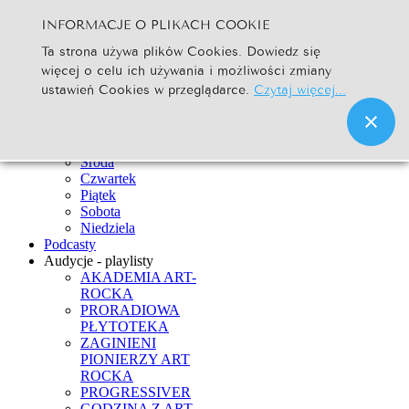
INFORMACJE O PLIKACH COOKIE
Szukaj...
Ta strona używa plików Cookies. Dowiedz się
Go
więcej o celu ich używania i możliwości zmiany
Strona Główna
ustawień Cookies w przeglądarce.
Czytaj więcej...
Newsy
Ramówka
Poniedziałek
Wtorek
Środa
Czwartek
Piątek
Sobota
Niedziela
Podcasty
Audycje - playlisty
AKADEMIA ART-
ROCKA
PRORADIOWA
PŁYTOTEKA
ZAGINIENI
PIONIERZY ART
ROCKA
PROGRESSIVER
GODZINA Z ART