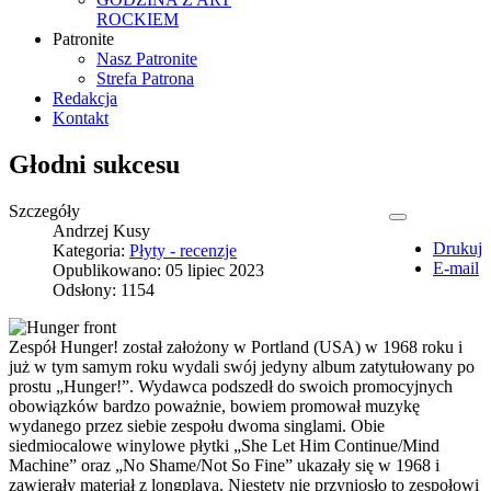
ROCKIEM
Patronite
Nasz Patronite
Strefa Patrona
Redakcja
Kontakt
Głodni sukcesu
Szczegóły
Andrzej Kusy
Drukuj
Kategoria:
Płyty - recenzje
E-mail
Opublikowano: 05 lipiec 2023
Odsłony: 1154
Zespół Hunger! został założony w Portland (USA) w 1968 roku i
już w tym samym roku wydali swój jedyny album zatytułowany po
prostu „Hunger!”. Wydawca podszedł do swoich promocyjnych
obowiązków bardzo poważnie, bowiem promował muzykę
wydanego przez siebie zespołu dwoma singlami. Obie
siedmiocalowe winylowe płytki „She Let Him Continue/Mind
Machine” oraz „No Shame/Not So Fine” ukazały się w 1968 i
zawierały materiał z longplaya. Niestety nie przyniosło to zespołowi