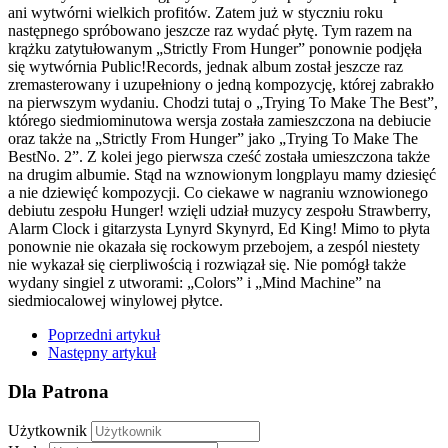
ani wytwórni wielkich profitów. Zatem już w styczniu roku
następnego spróbowano jeszcze raz wydać płytę. Tym razem na
krążku zatytułowanym „Strictly From Hunger” ponownie podjęła
się wytwórnia Public!Records, jednak album został jeszcze raz
zremasterowany i uzupełniony o jedną kompozycję, której zabrakło
na pierwszym wydaniu. Chodzi tutaj o „Trying To Make The Best”,
którego siedmiominutowa wersja została zamieszczona na debiucie
oraz także na „Strictly From Hunger” jako „Trying To Make The
BestNo. 2”. Z kolei jego pierwsza cześć została umieszczona także
na drugim albumie. Stąd na wznowionym longplayu mamy dziesięć
a nie dziewięć kompozycji. Co ciekawe w nagraniu wznowionego
debiutu zespołu Hunger! wzięli udział muzycy zespołu Strawberry,
Alarm Clock i gitarzysta Lynyrd Skynyrd, Ed King! Mimo to płyta
ponownie nie okazała się rockowym przebojem, a zespól niestety
nie wykazał się cierpliwością i rozwiązał się. Nie pomógł także
wydany singiel z utworami: „Colors” i „Mind Machine” na
siedmiocalowej winylowej płytce.
Poprzedni artykuł
Następny artykuł
Dla Patrona
Użytkownik