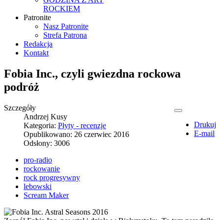
ROCKIEM
Patronite
Nasz Patronite
Strefa Patrona
Redakcja
Kontakt
Fobia Inc., czyli gwiezdna rockowa
podróż
Szczegóły
Andrzej Kusy
Drukuj
Kategoria:
Płyty - recenzje
E-mail
Opublikowano: 26 czerwiec 2016
Odsłony: 3006
pro-radio
rockowanie
rock progresywny
lebowski
Scream Maker