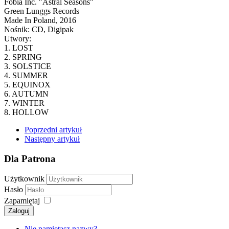
Fobia Inc. "Astral Seasons"
Green Lunggs Records
Made In Poland, 2016
Nośnik: CD, Digipak
Utwory:
1. LOST
2. SPRING
3. SOLSTICE
4. SUMMER
5. EQUINOX
6. AUTUMN
7. WINTER
8. HOLLOW
Poprzedni artykuł
Następny artykuł
Dla Patrona
Użytkownik
Hasło
Zapamiętaj
Zaloguj
Nie pamiętasz nazwy?