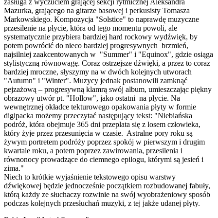
zasługa z wyczuciem grającej sekcji rytmicznej Aleksandra
Mazurka, grającego na gitarze basowej i perkusisty Tomasza
Markowskiego. Kompozycja "Solstice" to naprawdę muzyczne
przesilenie na płycie, która od tego momentu powoli, ale
systematycznie przybiera bardziej hard rockowy wydźwięk, by
potem powrócić do nieco bardziej progresywnych brzmień,
najsilniej zaakcentowanych w "Summer" i "Equinox", gdzie osiąga
stylistyczną równowagę. Coraz ostrzejsze dźwięki, a przez to coraz
bardziej mroczne, słyszymy na w dwóch kolejnych utworach
"Autumn" i "Winter". Muzycy jednak postanowili zamknąć
pejzażową – progresywną klamrą swój album, umieszczając piękny
obrazowy utwór pt. "Hollow", jako ostatni na płycie. Na
wewnętrznej okładce tekturowego opakowania płyty w formie
digipacka możemy przeczytać następujący tekst: "Niebiańska
podróż, która obejmuje 365 dni przeplata się z losem człowieka,
który żyje przez przesunięcia w czasie. Astralne pory roku są
żywym portretem podróży poprzez spokój w pierwszym i drugim
kwartale roku, a potem poprzez zawirowania, przesilenia i
równonocy prowadzące do ciemnego epilogu, którymi są jesień i
zima."
Niech to krótkie wyjaśnienie tekstowego opisu warstwy
dźwiękowej będzie jednocześnie początkiem rozbudowanej fabuły,
którą każdy ze słuchaczy rozwinie na swój wyobrażeniowy sposób
podczas kolejnych przesłuchań muzyki, z tej jakże udanej płyty.