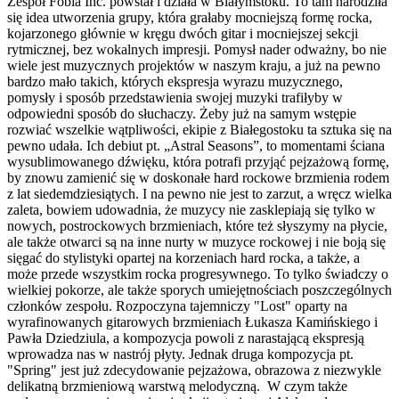
Zespół Fobia Inc. powstał i działa w Białymstoku. To tam narodziła
się idea utworzenia grupy, która grałaby mocniejszą formę rocka,
kojarzonego głównie w kręgu dwóch gitar i mocniejszej sekcji
rytmicznej, bez wokalnych impresji. Pomysł nader odważny, bo nie
wiele jest muzycznych projektów w naszym kraju, a już na pewno
bardzo mało takich, których ekspresja wyrazu muzycznego,
pomysły i sposób przedstawienia swojej muzyki trafiłyby w
odpowiedni sposób do słuchaczy. Żeby już na samym wstępie
rozwiać wszelkie wątpliwości, ekipie z Białegostoku ta sztuka się na
pewno udała. Ich debiut pt. „Astral Seasons”, to momentami ściana
wysublimowanego dźwięku, która potrafi przyjąć pejzażową formę,
by znowu zamienić się w doskonałe hard rockowe brzmienia rodem
z lat siedemdziesiątych. I na pewno nie jest to zarzut, a wręcz wielka
zaleta, bowiem udowadnia, że muzycy nie zasklepiają się tylko w
nowych, postrockowych brzmieniach, które też słyszymy na płycie,
ale także otwarci są na inne nurty w muzyce rockowej i nie boją się
sięgać do stylistyki opartej na korzeniach hard rocka, a także, a
może przede wszystkim rocka progresywnego. To tylko świadczy o
wielkiej pokorze, ale także sporych umiejętnościach poszczególnych
członków zespołu. Rozpoczyna tajemniczy "Lost" oparty na
wyrafinowanych gitarowych brzmieniach Łukasza Kamińskiego i
Pawła Dziedziula, a kompozycja powoli z narastającą ekspresją
wprowadza nas w nastrój płyty. Jednak druga kompozycja pt.
"Spring" jest już zdecydowanie pejzażowa, obrazowa z niezwykle
delikatną brzmieniową warstwą melodyczną. W czym także