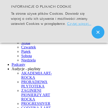
INFORMACJE O PLIKACH COOKIE
Szukaj...
Ta strona używa plików Cookies. Dowiedz się
Go
więcej o celu ich używania i możliwości zmiany
Strona Główna
ustawień Cookies w przeglądarce.
Czytaj więcej...
Newsy
Ramówka
Poniedziałek
Wtorek
Środa
Czwartek
Piątek
Sobota
Niedziela
Podcasty
Audycje - playlisty
AKADEMIA ART-
ROCKA
PRORADIOWA
PŁYTOTEKA
ZAGINIENI
PIONIERZY ART
ROCKA
PROGRESSIVER
GODZINA Z ART