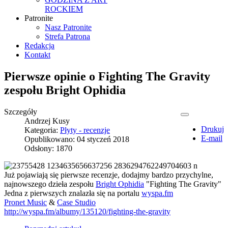
ROCKIEM
Patronite
Nasz Patronite
Strefa Patrona
Redakcja
Kontakt
Pierwsze opinie o Fighting The Gravity
zespołu Bright Ophidia
Szczegóły
Andrzej Kusy
Drukuj
Kategoria:
Płyty - recenzje
E-mail
Opublikowano: 04 styczeń 2018
Odsłony: 1870
Już pojawiają się pierwsze recenzje, dodajmy bardzo przychylne,
najnowszego dzieła zespołu
Bright Ophidia
"Fighting The Gravity"
Jedna z pierwszych znalazła się na portalu
wyspa.fm
Pronet Music
&
Case Studio
http://wyspa.fm/albumy/135120/fighting-the-gravity