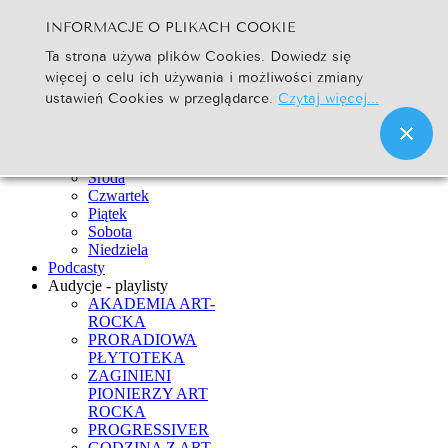
INFORMACJE O PLIKACH COOKIE
Szukaj...
Ta strona używa plików Cookies. Dowiedz się
Go
więcej o celu ich używania i możliwości zmiany
Strona Główna
ustawień Cookies w przeglądarce.
Czytaj więcej...
Newsy
Ramówka
Poniedziałek
Wtorek
Środa
Czwartek
Piątek
Sobota
Niedziela
Podcasty
Audycje - playlisty
AKADEMIA ART-
ROCKA
PRORADIOWA
PŁYTOTEKA
ZAGINIENI
PIONIERZY ART
ROCKA
PROGRESSIVER
GODZINA Z ART