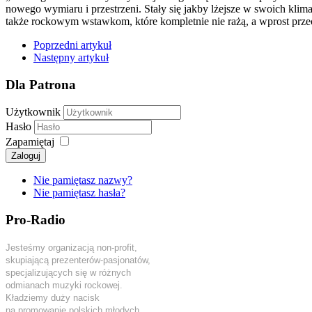
nowego wymiaru i przestrzeni. Stały się jakby lżejsze w swoich kli
także rockowym wstawkom, które kompletnie nie rażą, a wprost prz
Poprzedni artykuł
Następny artykuł
Dla Patrona
Użytkownik
Hasło
Zapamiętaj
Zaloguj
Nie pamiętasz nazwy?
Nie pamiętasz hasła?
Pro-Radio
Jesteśmy organizacją non-profit,
skupiającą prezenterów-pasjonatów,
specjalizujących się w różnych
odmianach muzyki rockowej.
Kładziemy duży nacisk
na promowanie polskich młodych,