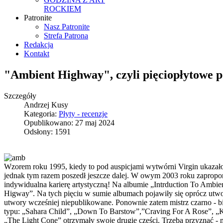
ROCKIEM
Patronite
Nasz Patronite
Strefa Patrona
Redakcja
Kontakt
"Ambient Highway", czyli pięciopłytowe
Szczegóły
Andrzej Kusy
Kategoria:
Płyty - recenzje
Opublikowano: 27 maj 2024
Odsłony: 1591
Wzorem roku 1995, kiedy to pod auspicjami wytwórni Virgin ukaza
jednak tym razem poszedł jeszcze dalej. W owym 2003 roku zapro
indywidualna karierę artystyczną! Na albumie „Intrduction To Ambi
Higway”. Na tych pięciu w sumie albumach pojawiły się oprócz utwo
utwory wcześniej niepublikowane. Ponownie zatem mistrz czarno - 
typu: „Sahara Child”, „Down To Barstow”,”Craving For A Rose”, „Ko
„The Light Cone” otrzymały swoje drugie części. Trzeba przyznać - 