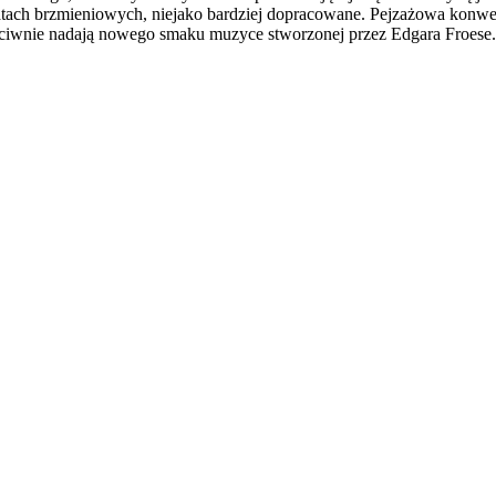
matach brzmieniowych, niejako bardziej dopracowane. Pejzażowa konwen
eciwnie nadają nowego smaku muzyce stworzonej przez Edgara Froese.