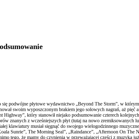
 podsumowanie
ło się podwójne płytowe wydawnictwo „Beyond The Storm”, w którym p
ponował swoim wyposzczonym brakiem jego solowych nagrań, aż pięć
ent Highway”, który stanowił niejako podsumowanie czterech kolejnyc
rów znanych z wcześniejszych płyt (tutaj na nowo zremiksowanych lub
białej klawiatury musiał sięgnąć do swojego wielogodzinnego muzyczn
ala Sunrie”, The Morning Seal”, „Raindance”, „Afternoon On The Nil
mimo tego, że mamy do czynienia w przeważającej części z muzyką już 