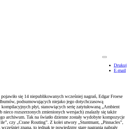
Drukuj
E-mail
ojawiło się 14 niepublikowanych wcześniej nagrań, Edgar Froese
 albumów, podsumowujących niejako jego dotychczasową
h kompilacyjnych płyt, stanowiących serię zatytułowaną „Ambient
 nieco rozszerzonych zmienionych wersjach) znalazły się także
ego archiwum. Tak na światło dzienne zostały wydobyte kompozycje
e”, czy „Crane Routing”. Z kolei utwory „Stuntmant, „Pinnacles”,
wcześniej znaną, to jednak te powiedzmy stare nagrania nabrały