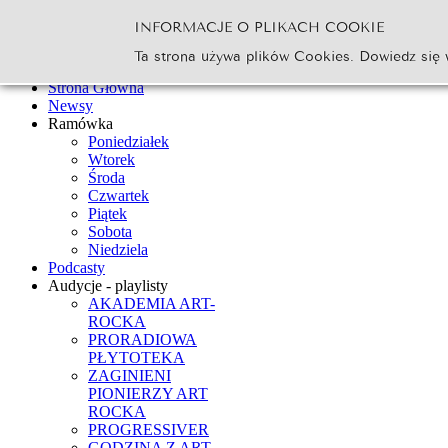
INFORMACJE O PLIKACH COOKIE
Szukaj...
Ta strona używa plików Cookies. Dowiedz się 
Go
Strona Główna
Newsy
Ramówka
Poniedziałek
Wtorek
Środa
Czwartek
Piątek
Sobota
Niedziela
Podcasty
Audycje - playlisty
AKADEMIA ART-
ROCKA
PRORADIOWA
PŁYTOTEKA
ZAGINIENI
PIONIERZY ART
ROCKA
PROGRESSIVER
GODZINA Z ART