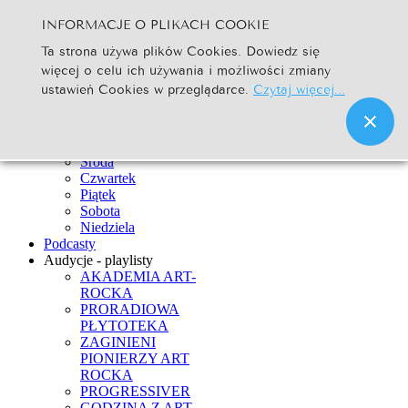
INFORMACJE O PLIKACH COOKIE
Szukaj...
Ta strona używa plików Cookies. Dowiedz się
Go
więcej o celu ich używania i możliwości zmiany
Strona Główna
ustawień Cookies w przeglądarce.
Czytaj więcej...
Newsy
Ramówka
Poniedziałek
Wtorek
Środa
Czwartek
Piątek
Sobota
Niedziela
Podcasty
Audycje - playlisty
AKADEMIA ART-
ROCKA
PRORADIOWA
PŁYTOTEKA
ZAGINIENI
PIONIERZY ART
ROCKA
PROGRESSIVER
GODZINA Z ART