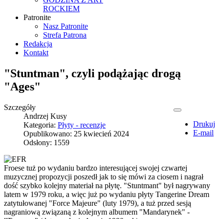
ROCKIEM
Patronite
Nasz Patronite
Strefa Patrona
Redakcja
Kontakt
"Stuntman", czyli podążając drogą
"Ages"
Szczegóły
Andrzej Kusy
Drukuj
Kategoria:
Płyty - recenzje
E-mail
Opublikowano: 25 kwiecień 2024
Odsłony: 1559
Froese tuż po wydaniu bardzo interesującej swojej czwartej
muzycznej propozycji poszedł jak to się mówi za ciosem i nagrał
dość szybko kolejny materiał na płytę. "Stuntmant" był nagrywany
latem w 1979 roku, a więc już po wydaniu płyty Tangerine Dream
zatytułowanej "Force Majeure" (luty 1979), a tuż przed sesją
nagraniową związaną z kolejnym albumem "Mandarynek" -