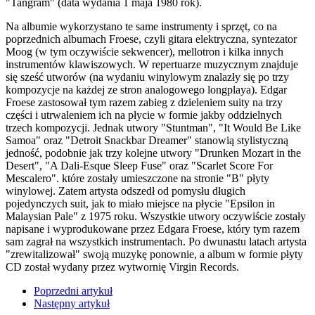
"Tangram" (data wydania 1 maja 1980 rok).
Na albumie wykorzystano te same instrumenty i sprzęt, co na
poprzednich albumach Froese, czyli gitara elektryczna, syntezator
Moog (w tym oczywiście sekwencer), mellotron i kilka innych
instrumentów klawiszowych. W repertuarze muzycznym znajduje
się sześć utworów (na wydaniu winylowym znalazły się po trzy
kompozycje na każdej ze stron analogowego longplaya). Edgar
Froese zastosował tym razem zabieg z dzieleniem suity na trzy
części i utrwaleniem ich na płycie w formie jakby oddzielnych
trzech kompozycji. Jednak utwory "Stuntman", "It Would Be Like
Samoa" oraz "Detroit Snackbar Dreamer" stanowią stylistyczną
jedność, podobnie jak trzy kolejne utwory "Drunken Mozart in the
Desert", "A Dali-Esque Sleep Fuse" oraz "Scarlet Score For
Mescalero". które zostały umieszczone na stronie "B" płyty
winylowej. Zatem artysta odszedł od pomysłu długich
pojedynczych suit, jak to miało miejsce na płycie "Epsilon in
Malaysian Pale" z 1975 roku. Wszystkie utwory oczywiście zostały
napisane i wyprodukowane przez Edgara Froese, który tym razem
sam zagrał na wszystkich instrumentach. Po dwunastu latach artysta
"zrewitalizował" swoją muzykę ponownie, a album w formie płyty
CD został wydany przez wytwornię Virgin Records.
Poprzedni artykuł
Następny artykuł