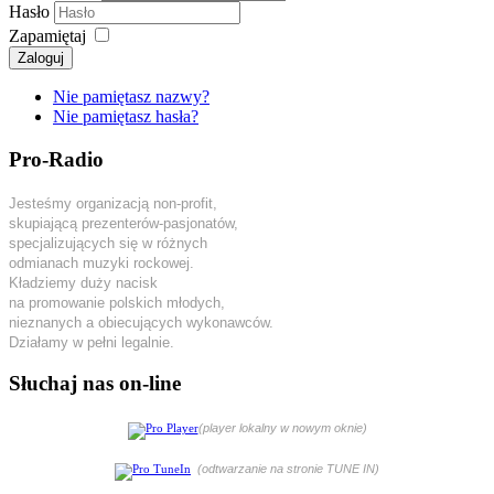
Hasło
Zapamiętaj
Zaloguj
Nie pamiętasz nazwy?
Nie pamiętasz hasła?
Pro-Radio
Jesteśmy organizacją non-profit,
skupiającą prezenterów-pasjonatów,
specjalizujących się w różnych
odmianach muzyki rockowej.
Kładziemy duży nacisk
na promowanie polskich młodych,
nieznanych a obiecujących wykonawców.
Działamy w pełni legalnie.
Słuchaj nas on-line
(player lokalny w nowym oknie)
(odtwarzanie na stronie TUNE IN)