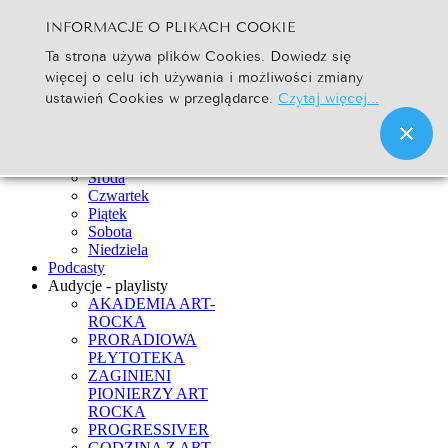
INFORMACJE O PLIKACH COOKIE
Szukaj...
Ta strona używa plików Cookies. Dowiedz się
Go
więcej o celu ich używania i możliwości zmiany
Strona Główna
ustawień Cookies w przeglądarce.
Czytaj więcej...
Newsy
Ramówka
Poniedziałek
Wtorek
Środa
Czwartek
Piątek
Sobota
Niedziela
Podcasty
Audycje - playlisty
AKADEMIA ART-
ROCKA
PRORADIOWA
PŁYTOTEKA
ZAGINIENI
PIONIERZY ART
ROCKA
PROGRESSIVER
GODZINA Z ART