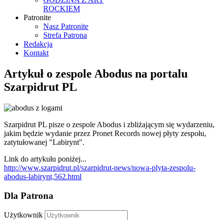
ROCKIEM
Patronite
Nasz Patronite
Strefa Patrona
Redakcja
Kontakt
Artykuł o zespole Abodus na portalu
Szarpidrut PL
Szarpidrut PL​ pisze o zespole Abodus i zbliżającym się wydarzeniu,
jakim będzie wydanie przez Pronet Records​ nowej płyty zespołu,
zatytułowanej "Labirynt".
Link do artykułu poniżej...
http://www.szarpidrut.pl/szarpidrut-news/nowa-plyta-zespolu-
abodus-labirynt,562.html
Dla Patrona
Użytkownik