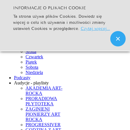
INFORMACJE O PLIKACH COOKIE
Szukaj...
Ta strona używa plików Cookies. Dowiedz się
Go
więcej o celu ich używania i możliwości zmiany
Strona Główna
ustawień Cookies w przeglądarce.
Czytaj więcej...
Newsy
Ramówka
Poniedziałek
Wtorek
Środa
Czwartek
Piątek
Sobota
Niedziela
Podcasty
Audycje - playlisty
AKADEMIA ART-
ROCKA
PRORADIOWA
PŁYTOTEKA
ZAGINIENI
PIONIERZY ART
ROCKA
PROGRESSIVER
GODZINA Z ART