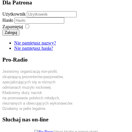
Dla Patrona
Użytkownik
Hasło
Zapamiętaj
Zaloguj
Nie pamiętasz nazwy?
Nie pamiętasz hasła?
Pro-Radio
Jesteśmy organizacją non-profit,
skupiającą prezenterów-pasjonatów,
specjalizujących się w różnych
odmianach muzyki rockowej.
Kładziemy duży nacisk
na promowanie polskich młodych,
nieznanych a obiecujących wykonawców.
Działamy w pełni legalnie.
Słuchaj nas on-line
(player lokalny w nowym oknie)