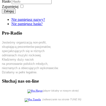
Hasło
Zapamiętaj
Zaloguj
Nie pamiętasz nazwy?
Nie pamiętasz hasła?
Pro-Radio
Jesteśmy organizacją non-profit,
skupiającą prezenterów-pasjonatów,
specjalizujących się w różnych
odmianach muzyki rockowej.
Kładziemy duży nacisk
na promowanie polskich młodych,
nieznanych a obiecujących wykonawców.
Działamy w pełni legalnie.
Słuchaj nas on-line
(player lokalny w nowym oknie)
(odtwarzanie na stronie TUNE IN)