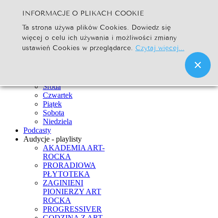
INFORMACJE O PLIKACH COOKIE
Szukaj...
Ta strona używa plików Cookies. Dowiedz się
Go
więcej o celu ich używania i możliwości zmiany
Strona Główna
ustawień Cookies w przeglądarce.
Czytaj więcej...
Newsy
Ramówka
Poniedziałek
Wtorek
Środa
Czwartek
Piątek
Sobota
Niedziela
Podcasty
Audycje - playlisty
AKADEMIA ART-
ROCKA
PRORADIOWA
PŁYTOTEKA
ZAGINIENI
PIONIERZY ART
ROCKA
PROGRESSIVER
GODZINA Z ART