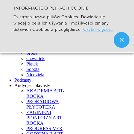
INFORMACJE O PLIKACH COOKIE
Szukaj...
Ta strona używa plików Cookies. Dowiedz się
Go
więcej o celu ich używania i możliwości zmiany
Strona Główna
ustawień Cookies w przeglądarce.
Czytaj więcej...
Newsy
Ramówka
Poniedziałek
Wtorek
Środa
Czwartek
Piątek
Sobota
Niedziela
Podcasty
Audycje - playlisty
AKADEMIA ART-
ROCKA
PRORADIOWA
PŁYTOTEKA
ZAGINIENI
PIONIERZY ART
ROCKA
PROGRESSIVER
GODZINA Z ART