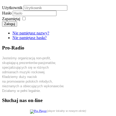
Użytkownik
Hasło
Zapamiętaj
Zaloguj
Nie pamiętasz nazwy?
Nie pamiętasz hasła?
Pro-Radio
Jesteśmy organizacją non-profit,
skupiającą prezenterów-pasjonatów,
specjalizujących się w różnych
odmianach muzyki rockowej.
Kładziemy duży nacisk
na promowanie polskich młodych,
nieznanych a obiecujących wykonawców.
Działamy w pełni legalnie.
Słuchaj nas on-line
(player lokalny w nowym oknie)