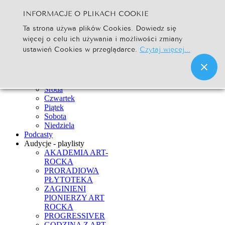
INFORMACJE O PLIKACH COOKIE
Szukaj...
Ta strona używa plików Cookies. Dowiedz się
Go
więcej o celu ich używania i możliwości zmiany
Strona Główna
ustawień Cookies w przeglądarce.
Czytaj więcej...
Newsy
Ramówka
Poniedziałek
Wtorek
Środa
Czwartek
Piątek
Sobota
Niedziela
Podcasty
Audycje - playlisty
AKADEMIA ART-
ROCKA
PRORADIOWA
PŁYTOTEKA
ZAGINIENI
PIONIERZY ART
ROCKA
PROGRESSIVER
GODZINA Z ART