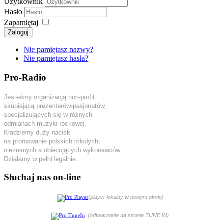
Użytkownik
Hasło
Zapamiętaj
Zaloguj
Nie pamiętasz nazwy?
Nie pamiętasz hasła?
Pro-Radio
Jesteśmy organizacją non-profit,
skupiającą prezenterów-pasjonatów,
specjalizujących się w różnych
odmianach muzyki rockowej.
Kładziemy duży nacisk
na promowanie polskich młodych,
nieznanych a obiecujących wykonawców.
Działamy w pełni legalnie.
Słuchaj nas on-line
(player lokalny w nowym oknie)
(odtwarzanie na stronie TUNE IN)