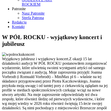
ROCKIEM
Patronite
Nasz Patronite
Strefa Patrona
Redakcja
Kontakt
W PÓŁ ROCKU - wyjątkowy koncert i
jubileusz
Wyjątkowy jubileusz i wyjątkowy koncert.Z okazji 15 lat
działalności audycji W PÓŁ ROCKU postanowiłem zorganizować
wydarzenie, które uświetnią swoimi występami artyści od samego
początku związani z audycją. Moje zaproszenia przyjęli: Joanna
Vorbrodt (i Romuald Vorbrodt) – MiniMax pl 6 – właśnie na tej
składance przygotowanej przez Piotra Kaczkowskiego, Joanna
przykuła moją uwagę i od tamtej pory z ciekawością zglądam na jej
profile w mediach społecznościowych czekając wciąż na nowe
utwory artystki. Na moje zaproszenie odpowiedziały też dwa
zespoły, które również śledzę od pierwszych wydawnictw, i które
wg mojej wiedzy w 2026 roku również świętują 15-lecie swojej
działalności. Są nimi pochodzący z miejscowości Brzeszcze zespół