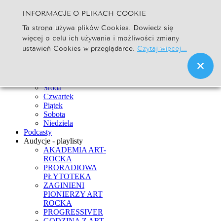
INFORMACJE O PLIKACH COOKIE
Szukaj...
Ta strona używa plików Cookies. Dowiedz się
Go
więcej o celu ich używania i możliwości zmiany
Strona Główna
ustawień Cookies w przeglądarce.
Czytaj więcej...
Newsy
Ramówka
Poniedziałek
Wtorek
Środa
Czwartek
Piątek
Sobota
Niedziela
Podcasty
Audycje - playlisty
AKADEMIA ART-
ROCKA
PRORADIOWA
PŁYTOTEKA
ZAGINIENI
PIONIERZY ART
ROCKA
PROGRESSIVER
GODZINA Z ART