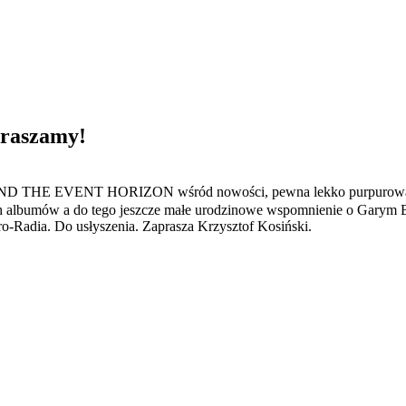
praszamy!
ENT HORIZON wśród nowości, pewna lekko purpurowa płyta sprze
ch albumów a do tego jeszcze małe urodzinowe wspomnienie o Garym Br
o-Radia. Do usłyszenia. Zaprasza Krzysztof Kosiński.