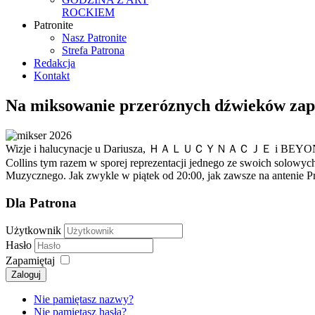
ROCKIEM
Patronite
Nasz Patronite
Strefa Patrona
Redakcja
Kontakt
Na miksowanie przeróznych dźwieków za
Wizje i halucynacje u Dariusza, ＨＡＬＵＣＹＮＡＣＪＥ i BEYOND THE EV
Collins tym razem w sporej reprezentacji jednego ze swoich solowy
Muzycznego. Jak zwykle w piątek od 20:00, jak zawsze na antenie Pr
Dla Patrona
Użytkownik
Hasło
Zapamiętaj
Zaloguj
Nie pamiętasz nazwy?
Nie pamiętasz hasła?