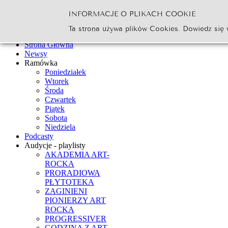
INFORMACJE O PLIKACH COOKIE
Szukaj...
Ta strona używa plików Cookies. Dowiedz się 
Go
Strona Główna
Newsy
Ramówka
Poniedziałek
Wtorek
Środa
Czwartek
Piątek
Sobota
Niedziela
Podcasty
Audycje - playlisty
AKADEMIA ART-
ROCKA
PRORADIOWA
PŁYTOTEKA
ZAGINIENI
PIONIERZY ART
ROCKA
PROGRESSIVER
GODZINA Z ART