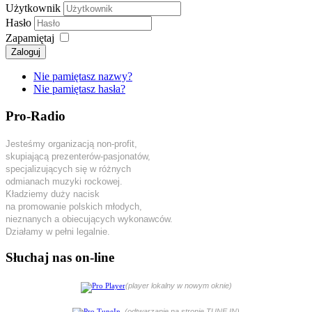
Użytkownik
Hasło
Zapamiętaj
Zaloguj
Nie pamiętasz nazwy?
Nie pamiętasz hasła?
Pro-Radio
Jesteśmy organizacją non-profit,
skupiającą prezenterów-pasjonatów,
specjalizujących się w różnych
odmianach muzyki rockowej.
Kładziemy duży nacisk
na promowanie polskich młodych,
nieznanych a obiecujących wykonawców.
Działamy w pełni legalnie.
Słuchaj nas on-line
(player lokalny w nowym oknie)
(odtwarzanie na stronie TUNE IN)