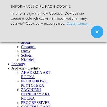
INFORMACJE O PLIKACH COOKIE
Szukaj...
Ta strona używa plików Cookies. Dowiedz się
Go
więcej o celu ich używania i możliwości zmiany
Strona Główna
ustawień Cookies w przeglądarce.
Czytaj więcej...
Newsy
Ramówka
Poniedziałek
Wtorek
Środa
Czwartek
Piątek
Sobota
Niedziela
Podcasty
Audycje - playlisty
AKADEMIA ART-
ROCKA
PRORADIOWA
PŁYTOTEKA
ZAGINIENI
PIONIERZY ART
ROCKA
PROGRESSIVER
GODZINA Z ART