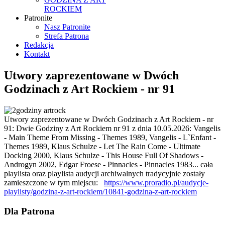
ROCKIEM
Patronite
Nasz Patronite
Strefa Patrona
Redakcja
Kontakt
Utwory zaprezentowane w Dwóch
Godzinach z Art Rockiem - nr 91
Utwory zaprezentowane w Dwóch Godzinach z Art Rockiem - nr
91: Dwie Godziny z Art Rockiem nr 91 z dnia 10.05.2026: Vangelis
- Main Theme From Missing - Themes 1989, Vangelis - L`Enfant -
Themes 1989, Klaus Schulze - Let The Rain Come - Ultimate
Docking 2000, Klaus Schulze - This House Full Of Shadows -
Androgyn 2002, Edgar Froese - Pinnacles - Pinnacles 1983... cała
playlista oraz playlista audycji archiwalnych tradycyjnie zostały
zamieszczone w tym miejscu:
https://www.proradio.pl/audycje-
playlisty/godzina-z-art-rockiem/10841-godzina-z-art-rockiem
Dla Patrona