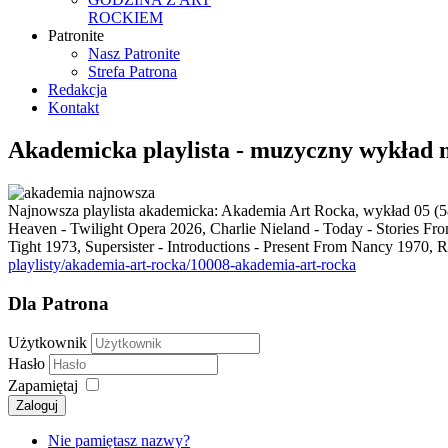
ROCKIEM
Patronite
Nasz Patronite
Strefa Patrona
Redakcja
Kontakt
Akademicka playlista - muzyczny wykład 
Najnowsza playlista akademicka: Akademia Art Rocka, wykład 05 (5
Heaven - Twilight Opera 2026, Charlie Nieland - Today - Stories Fr
Tight 1973, Supersister - Introductions - Present From Nancy 1970, 
playlisty/akademia-art-rocka/10008-akademia-art-rocka
Dla Patrona
Użytkownik
Hasło
Zapamiętaj
Zaloguj
Nie pamiętasz nazwy?