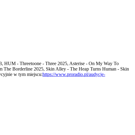
73, HUM - Threetoone - Three 2025, Asterise - On My Way To
rom The Borderline 2025, Skin Alley - The Heap Turns Human - Skin
ycyjnie w tym miejscu:
https://www.proradio.pl/audycje-