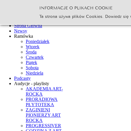
INFORMACJE O PLIKACH COOKIE
Szukaj...
Ta strona używa plików Cookies. Dowiedz się 
Go
Strona Główna
Newsy
Ramówka
Poniedziałek
Wtorek
Środa
Czwartek
Piątek
Sobota
Niedziela
Podcasty
Audycje - playlisty
AKADEMIA ART-
ROCKA
PRORADIOWA
PŁYTOTEKA
ZAGINIENI
PIONIERZY ART
ROCKA
PROGRESSIVER
GODZINA Z ART