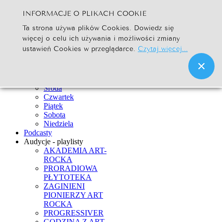
INFORMACJE O PLIKACH COOKIE
Szukaj...
Ta strona używa plików Cookies. Dowiedz się
Go
więcej o celu ich używania i możliwości zmiany
Strona Główna
ustawień Cookies w przeglądarce.
Czytaj więcej...
Newsy
Ramówka
Poniedziałek
Wtorek
Środa
Czwartek
Piątek
Sobota
Niedziela
Podcasty
Audycje - playlisty
AKADEMIA ART-
ROCKA
PRORADIOWA
PŁYTOTEKA
ZAGINIENI
PIONIERZY ART
ROCKA
PROGRESSIVER
GODZINA Z ART