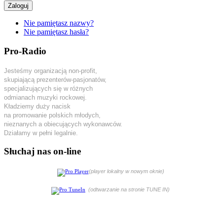
Zaloguj
Nie pamiętasz nazwy?
Nie pamiętasz hasła?
Pro-Radio
Jesteśmy organizacją non-profit,
skupiającą prezenterów-pasjonatów,
specjalizujących się w różnych
odmianach muzyki rockowej.
Kładziemy duży nacisk
na promowanie polskich młodych,
nieznanych a obiecujących wykonawców.
Działamy w pełni legalnie.
Słuchaj nas on-line
(player lokalny w nowym oknie)
(odtwarzanie na stronie TUNE IN)