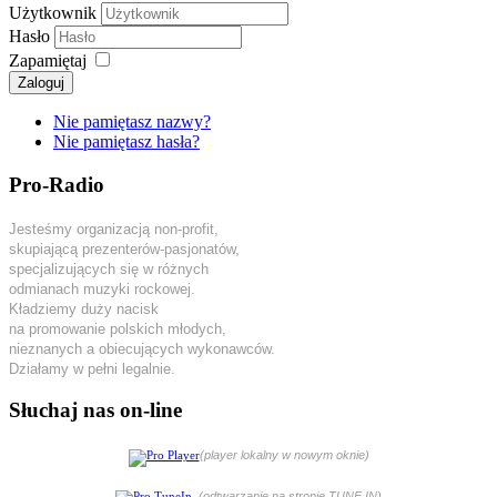
Użytkownik
Hasło
Zapamiętaj
Zaloguj
Nie pamiętasz nazwy?
Nie pamiętasz hasła?
Pro-Radio
Jesteśmy organizacją non-profit,
skupiającą prezenterów-pasjonatów,
specjalizujących się w różnych
odmianach muzyki rockowej.
Kładziemy duży nacisk
na promowanie polskich młodych,
nieznanych a obiecujących wykonawców.
Działamy w pełni legalnie.
Słuchaj nas on-line
(player lokalny w nowym oknie)
(odtwarzanie na stronie TUNE IN)