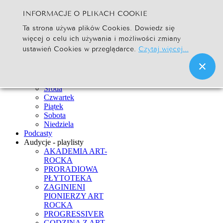
INFORMACJE O PLIKACH COOKIE
Szukaj...
Ta strona używa plików Cookies. Dowiedz się
Go
więcej o celu ich używania i możliwości zmiany
Strona Główna
ustawień Cookies w przeglądarce.
Czytaj więcej...
Newsy
Ramówka
Poniedziałek
Wtorek
Środa
Czwartek
Piątek
Sobota
Niedziela
Podcasty
Audycje - playlisty
AKADEMIA ART-
ROCKA
PRORADIOWA
PŁYTOTEKA
ZAGINIENI
PIONIERZY ART
ROCKA
PROGRESSIVER
GODZINA Z ART