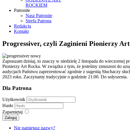
ROCKIEM
Patronite
Nasz Patronite
Strefa Patrona
Redakcja
Kontakt
Progressiver, czyli Zaginieni Pionierzy Ar
Zapraszam dzisiaj, to znaczy w niedzielę 2 listopada do wieczornej p
Pionierzy Art Rocka. W związku z tym, że jesteśmy zmuszeni do uzu
audycjach Państwu zaprezentować zgodnie z sugestią Słuchaczy słuch
2023 roku. Zaczynamy tradycyjnie o godzinie 21:00. Do usłyszenia.
Dla Patrona
Użytkownik
Hasło
Zapamiętaj
Zaloguj
Nie pamiętasz nazwy?