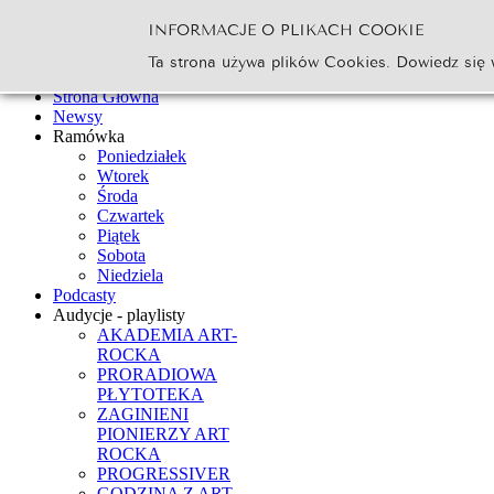
INFORMACJE O PLIKACH COOKIE
Szukaj...
Ta strona używa plików Cookies. Dowiedz się 
Go
Strona Główna
Newsy
Ramówka
Poniedziałek
Wtorek
Środa
Czwartek
Piątek
Sobota
Niedziela
Podcasty
Audycje - playlisty
AKADEMIA ART-
ROCKA
PRORADIOWA
PŁYTOTEKA
ZAGINIENI
PIONIERZY ART
ROCKA
PROGRESSIVER
GODZINA Z ART