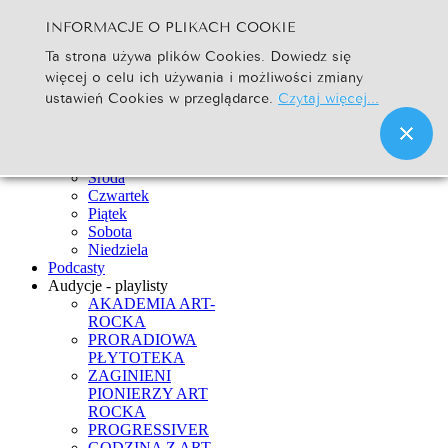
INFORMACJE O PLIKACH COOKIE
Szukaj...
Ta strona używa plików Cookies. Dowiedz się
Go
więcej o celu ich używania i możliwości zmiany
Strona Główna
ustawień Cookies w przeglądarce.
Czytaj więcej...
Newsy
Ramówka
Poniedziałek
Wtorek
Środa
Czwartek
Piątek
Sobota
Niedziela
Podcasty
Audycje - playlisty
AKADEMIA ART-
ROCKA
PRORADIOWA
PŁYTOTEKA
ZAGINIENI
PIONIERZY ART
ROCKA
PROGRESSIVER
GODZINA Z ART