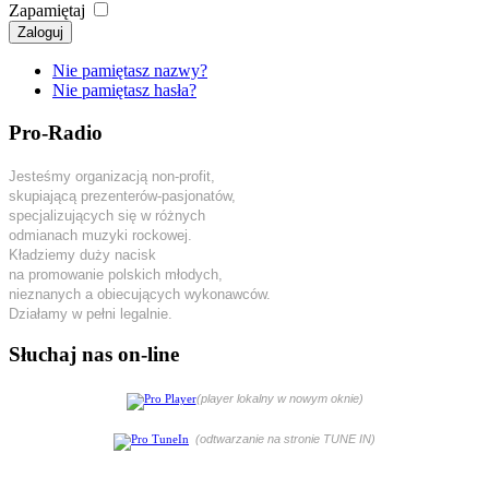
Zapamiętaj
Zaloguj
Nie pamiętasz nazwy?
Nie pamiętasz hasła?
Pro-Radio
Jesteśmy organizacją non-profit,
skupiającą prezenterów-pasjonatów,
specjalizujących się w różnych
odmianach muzyki rockowej.
Kładziemy duży nacisk
na promowanie polskich młodych,
nieznanych a obiecujących wykonawców.
Działamy w pełni legalnie.
Słuchaj nas on-line
(player lokalny w nowym oknie)
(odtwarzanie na stronie TUNE IN)