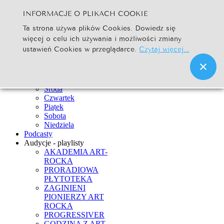
INFORMACJE O PLIKACH COOKIE
Szukaj...
Ta strona używa plików Cookies. Dowiedz się
Go
więcej o celu ich używania i możliwości zmiany
Strona Główna
ustawień Cookies w przeglądarce.
Czytaj więcej...
Newsy
Ramówka
Poniedziałek
Wtorek
Środa
Czwartek
Piątek
Sobota
Niedziela
Podcasty
Audycje - playlisty
AKADEMIA ART-
ROCKA
PRORADIOWA
PŁYTOTEKA
ZAGINIENI
PIONIERZY ART
ROCKA
PROGRESSIVER
GODZINA Z ART