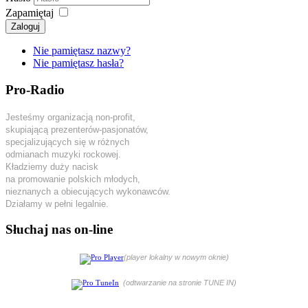
Zapamiętaj
Zaloguj
Nie pamiętasz nazwy?
Nie pamiętasz hasła?
Pro-Radio
Jesteśmy organizacją non-profit,
skupiającą prezenterów-pasjonatów,
specjalizujących się w różnych
odmianach muzyki rockowej.
Kładziemy duży nacisk
na promowanie polskich młodych,
nieznanych a obiecujących wykonawców.
Działamy w pełni legalnie.
Słuchaj nas on-line
(player lokalny w nowym oknie)
(odtwarzanie na stronie TUNE IN)