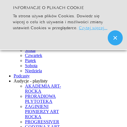
INFORMACJE O PLIKACH COOKIE
Szukaj...
Ta strona używa plików Cookies. Dowiedz się
Go
więcej o celu ich używania i możliwości zmiany
Strona Główna
ustawień Cookies w przeglądarce.
Czytaj więcej...
Newsy
Ramówka
Poniedziałek
Wtorek
Środa
Czwartek
Piątek
Sobota
Niedziela
Podcasty
Audycje - playlisty
AKADEMIA ART-
ROCKA
PRORADIOWA
PŁYTOTEKA
ZAGINIENI
PIONIERZY ART
ROCKA
PROGRESSIVER
GODZINA Z ART