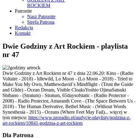
ROCKIEM
Patronite
Nasz Patronite
Strefa Patrona
Redakcja
Kontakt
Dwie Godziny z Art Rockiem - playlista
nr 47
Dwie Godziny z Art Rockiem nr 47 z dnia 22.06.20: Kino - (Radio
Voltaire - 2018) - Idlewild, Lo Moon - (Lo Moon - 2018) - Tried to
Make You My Own, Matthewdavid`s Mindflight - (Trust the Guide
and Glide) - Ocean Dream, Visible CloaksYoshio OjimaSatsuki
Shibano - (Stratum) - Stratum, 65daysofstatic - (Radio Protector -
2008) - Radio Protector, Amaranth Cove - (The Space Between Us -
2018) - The Human Derivative, Bethel Music - (Without Words
Synesthesia - 2015) - Oceans (Where Feet May Fail)... więcej w
tym miejscu:
https://www.proradio.pl/audycje-playlisty/godzina-z-
art-rockiem/10841-godzina-z-art-rockiem
Dla Patrona