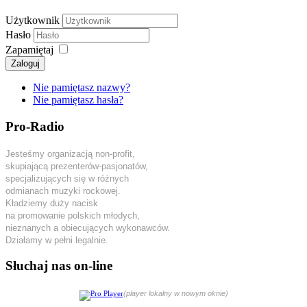
Użytkownik
Hasło
Zapamiętaj
Zaloguj
Nie pamiętasz nazwy?
Nie pamiętasz hasła?
Pro-Radio
Jesteśmy organizacją non-profit,
skupiającą prezenterów-pasjonatów,
specjalizujących się w różnych
odmianach muzyki rockowej.
Kładziemy duży nacisk
na promowanie polskich młodych,
nieznanych a obiecujących wykonawców.
Działamy w pełni legalnie.
Słuchaj nas on-line
(player lokalny w nowym oknie)