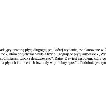
ający czwartą płytę długogrającą, której wydanie jest planowane w 2
rock, która dotychczas wydała trzy długogrające płyty autorskie - „
espół mianem „rocka deszczowego”. Rainy Day jest zespołem, który co
 na płytach i koncertach brzmiały w podobny sposób. Podobnie jest ty