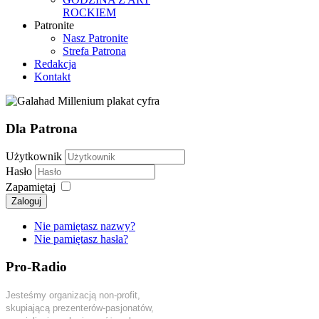
ROCKIEM
Patronite
Nasz Patronite
Strefa Patrona
Redakcja
Kontakt
Dla Patrona
Użytkownik
Hasło
Zapamiętaj
Zaloguj
Nie pamiętasz nazwy?
Nie pamiętasz hasła?
Pro-Radio
Jesteśmy organizacją non-profit,
skupiającą prezenterów-pasjonatów,