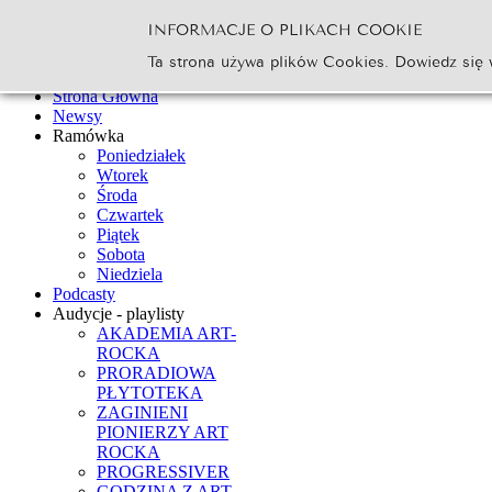
INFORMACJE O PLIKACH COOKIE
Szukaj...
Ta strona używa plików Cookies. Dowiedz się 
Go
Strona Główna
Newsy
Ramówka
Poniedziałek
Wtorek
Środa
Czwartek
Piątek
Sobota
Niedziela
Podcasty
Audycje - playlisty
AKADEMIA ART-
ROCKA
PRORADIOWA
PŁYTOTEKA
ZAGINIENI
PIONIERZY ART
ROCKA
PROGRESSIVER
GODZINA Z ART