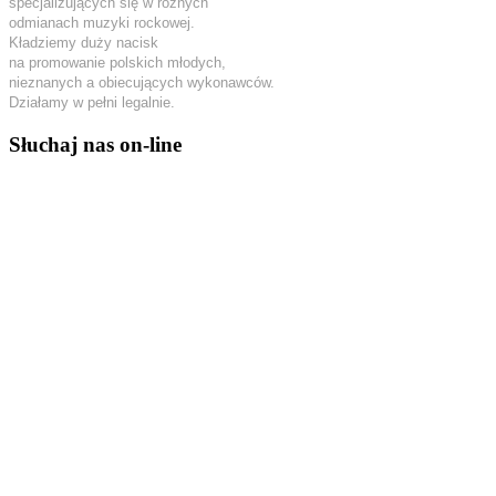
specjalizujących się w różnych
odmianach muzyki rockowej.
Kładziemy duży nacisk
na promowanie polskich młodych,
nieznanych a obiecujących wykonawców.
Działamy w pełni legalnie.
Słuchaj nas on-line