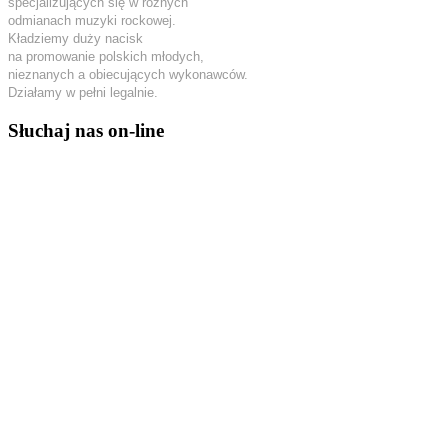
specjalizujących się w różnych
odmianach muzyki rockowej.
Kładziemy duży nacisk
na promowanie polskich młodych,
nieznanych a obiecujących wykonawców.
Działamy w pełni legalnie.
Słuchaj nas on-line