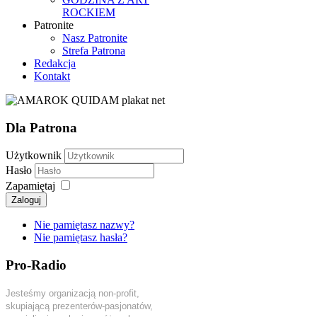
ROCKIEM
Patronite
Nasz Patronite
Strefa Patrona
Redakcja
Kontakt
Dla Patrona
Użytkownik
Hasło
Zapamiętaj
Zaloguj
Nie pamiętasz nazwy?
Nie pamiętasz hasła?
Pro-Radio
Jesteśmy organizacją non-profit,
skupiającą prezenterów-pasjonatów,