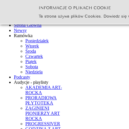
INFORMACJE O PLIKACH COOKIE
Szukaj...
Ta strona używa plików Cookies. Dowiedz się 
Go
Strona Główna
Newsy
Ramówka
Poniedziałek
Wtorek
Środa
Czwartek
Piątek
Sobota
Niedziela
Podcasty
Audycje - playlisty
AKADEMIA ART-
ROCKA
PRORADIOWA
PŁYTOTEKA
ZAGINIENI
PIONIERZY ART
ROCKA
PROGRESSIVER
GODZINA Z ART