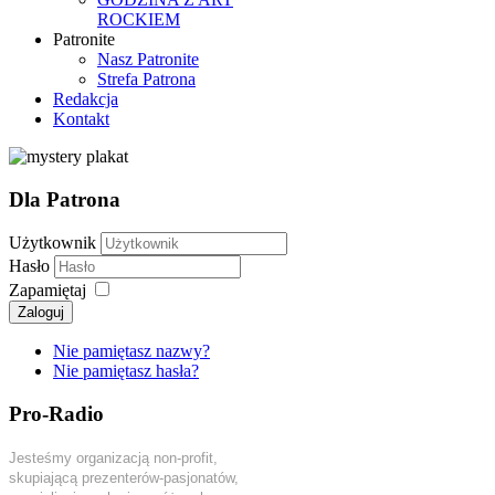
ROCKIEM
Patronite
Nasz Patronite
Strefa Patrona
Redakcja
Kontakt
Dla Patrona
Użytkownik
Hasło
Zapamiętaj
Zaloguj
Nie pamiętasz nazwy?
Nie pamiętasz hasła?
Pro-Radio
Jesteśmy organizacją non-profit,
skupiającą prezenterów-pasjonatów,