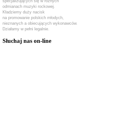
specjalizujących się w różnych
odmianach muzyki rockowej.
Kładziemy duży nacisk
na promowanie polskich młodych,
nieznanych a obiecujących wykonawców.
Działamy w pełni legalnie.
Słuchaj nas on-line