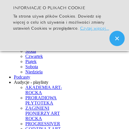
INFORMACJE O PLIKACH COOKIE
Szukaj...
Ta strona używa plików Cookies. Dowiedz się
Go
więcej o celu ich używania i możliwości zmiany
Strona Główna
ustawień Cookies w przeglądarce.
Czytaj więcej...
Newsy
Ramówka
Poniedziałek
Wtorek
Środa
Czwartek
Piątek
Sobota
Niedziela
Podcasty
Audycje - playlisty
AKADEMIA ART-
ROCKA
PRORADIOWA
PŁYTOTEKA
ZAGINIENI
PIONIERZY ART
ROCKA
PROGRESSIVER
GODZINA Z ART