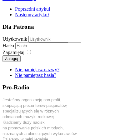
Poprzedni artykuł
Następny artykuł
Dla Patrona
Użytkownik
Hasło
Zapamiętaj
Zaloguj
Nie pamiętasz nazwy?
Nie pamiętasz hasła?
Pro-Radio
Jesteśmy organizacją non-profit,
skupiającą prezenterów-pasjonatów,
specjalizujących się w różnych
odmianach muzyki rockowej.
Kładziemy duży nacisk
na promowanie polskich młodych,
nieznanych a obiecujących wykonawców.
Działamy w pełni legalnie.