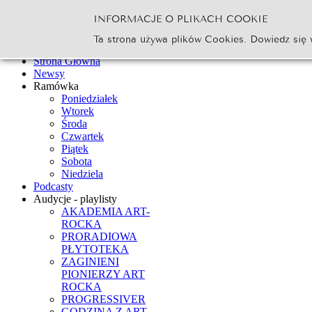
INFORMACJE O PLIKACH COOKIE
Szukaj...
Ta strona używa plików Cookies. Dowiedz się 
Go
Strona Główna
Newsy
Ramówka
Poniedziałek
Wtorek
Środa
Czwartek
Piątek
Sobota
Niedziela
Podcasty
Audycje - playlisty
AKADEMIA ART-
ROCKA
PRORADIOWA
PŁYTOTEKA
ZAGINIENI
PIONIERZY ART
ROCKA
PROGRESSIVER
GODZINA Z ART