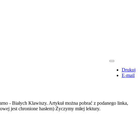
Drukuj
E-mail
zarno - Białych Klawiszy. Artykuł można pobrać z podanego linka,
etowej jest chronione hasłem) Życzymy miłej lektury.