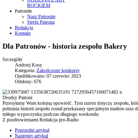
ROCKIEM
Patronite
Nasz Patronite
Strefa Patrona
Redakcja
Kontakt
Dla Patronów - historia zespołu Bakery
Szczegóły
Andrzej Kusy
Kategoria:
Zakończone konkursy
Opublikowano: 07 czerwiec 2023
Odsłony: 676
Drodzy Patroni
Przesyłamy Wam kolejną opowieść. Tym razem dotyczy zespołu, który
pobrania historii zespołu został przekazany specjalnym mailem oraz do
miłego wypoczynku podczas długiego weekendu
Z pozdrowieniami Redakcja pro-Radio
Poprzedni artykuł
Następny artykuł