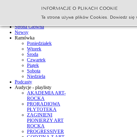
INFORMACJE O PLIKACH COOKIE
Szukaj...
Ta strona używa plików Cookies. Dowiedz się 
Go
Strona Główna
Newsy
Ramówka
Poniedziałek
Wtorek
Środa
Czwartek
Piątek
Sobota
Niedziela
Podcasty
Audycje - playlisty
AKADEMIA ART-
ROCKA
PRORADIOWA
PŁYTOTEKA
ZAGINIENI
PIONIERZY ART
ROCKA
PROGRESSIVER
GODZINA Z ART